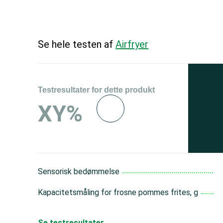
Se hele testen af
Airfryer
Testresultater for dette produkt
Se 
XY%
og 
150
Sensorisk bedømmelse
Kapacitetsmåling for frosne pommes frites, g
Se testresultater