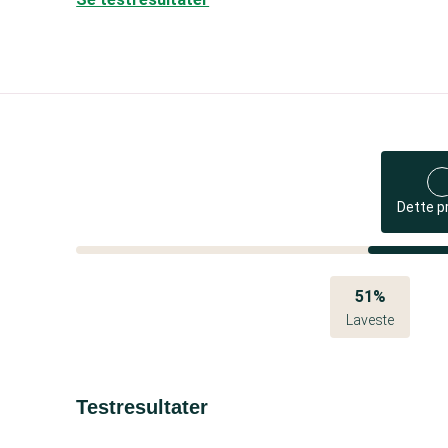
Dette p
51%
Laveste
Testresultater