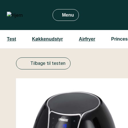
Gå
til
Menu
hovedindhold
Test
Køkkenudstyr
Airfryer
Princes
Tilbage til testen