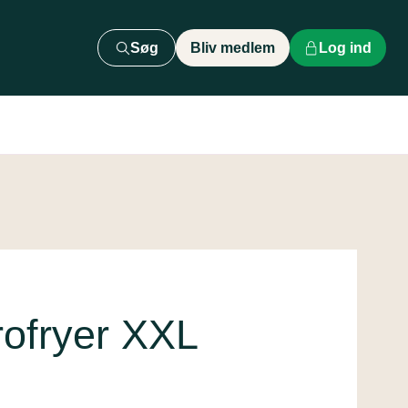
Søg
Bliv medlem
Log ind
ofryer XXL