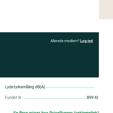
Allerede medlem?
Log ind
resultatet
Bliv medlem
få adgang til
+ andre test
Lydstyrkemåling dB(A)
Fundet til
899 Kr.
Se flere priser hos PriceRunner (reklamelink)