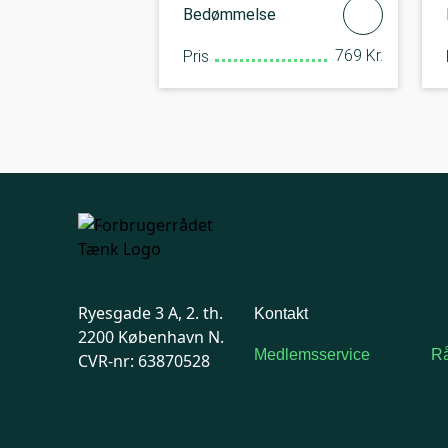
Bedømmelse
769 Kr.
Pris
Ryesgade 3 A, 2. th.
Kontakt
2200 København N.
Medlemsservice
Rå
CVR-nr: 63870528
Man-tirsdag: kl. 9-12
F
Onsdag: Lukket
7
Tors-fredag: kl. 9-12
Ma