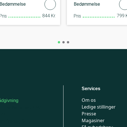
Bedømmelse
Bedømmelse
844 Kr.
799 K
Pris
Pris
Services
Om os
dgivning
Ledige stillinger
or medlemmer: 7741
Presse
777
Magasiner
n-fredag 9-15