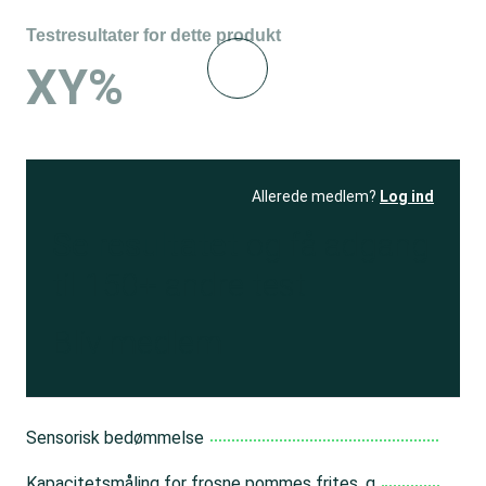
Testresultater for dette produkt
XY%
Allerede medlem?
Log ind
Se resultatet
og få adgang
til 150+ andre test
Bliv medlem
Sensorisk bedømmelse
Kapacitetsmåling for frosne pommes frites, g