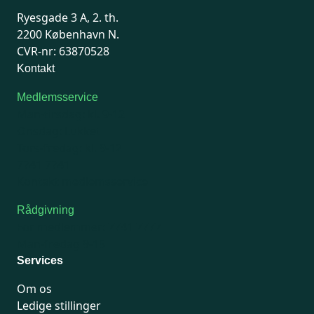
Ryesgade 3 A, 2. th.
2200 København N.
CVR-nr: 63870528
Kontakt
Medlemsservice
Man-tirsdag: kl. 9-12
Onsdag: Lukket
Tors-fredag: kl. 9-12
7741 7741
Kontakt medlemsservice
Rådgivning
For medlemmer: 7741 7777
Man-fredag 9-15
Services
Om os
Ledige stillinger