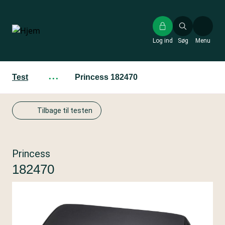
Gå
til
hovedindhold
Log ind
Søg
Menu
Test
···
Princess 182470
Tilbage til testen
Princess
182470