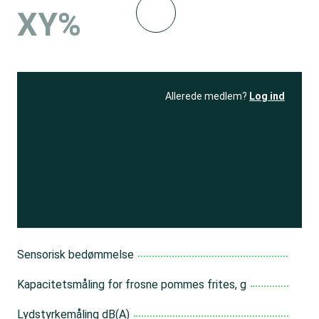
XY%
Allerede medlem?
Log ind
Se resultatet
og få adgang
til 150+ andre test
Bliv medlem
Sensorisk bedømmelse
Kapacitetsmåling for frosne pommes frites, g
Lydstyrkemåling dB(A)