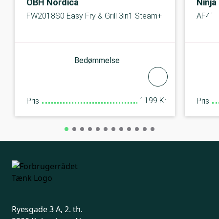
OBH Nordica
Ninja
FW2018S0 Easy Fry & Grill 3in1 Steam+
AF45
Bedømmelse
1199 Kr.
Pris
Pris
Ryesgade 3 A, 2. th.