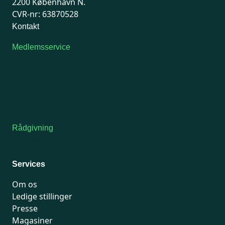
2200 København N.
CVR-nr: 63870528
Kontakt
Medlemsservice
Man-tirsdag: kl. 9-12
Onsdag: Lukket
Tors-fredag: kl. 9-12
7741 7741
Kontakt medlemsservice
Rådgivning
For medlemmer: 7741 7777
Man-fredag 9-15
Services
Om os
Ledige stillinger
Presse
Magasiner