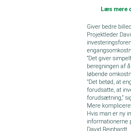
Læs mere o
Giver bedre bill
Projektleder Davi
investeringsforen
engangsomkostni
“Det giver simpe
beregningen af å
løbende omkostni
"Det betød, at e
forudsatte, at in
forudsætning,” si
Mere komplicere
Hvis man er ny in
informationerne 
David Reinhardt