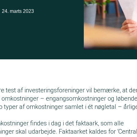
24. marts 2023
re test af investeringsforeninger vil bemærke, at de
gs omkostninger – engangsomkostninger og løbende
to typer af omkostninger samlet i ét nøgletal – årli
kostninger findes i dag i det faktaark, som alle
inger skal udarbejde. Faktaarket kaldes for ‘Central