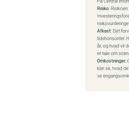
På Central infor
Risiko
: Risikoen 
Investeringsfore
risikovurdering
Afkast
: Det for
tidshorisonter. H
år, og hvad vil 
er tale om scena
Omkostninger
:
kan se, hvad det
se engangsomko