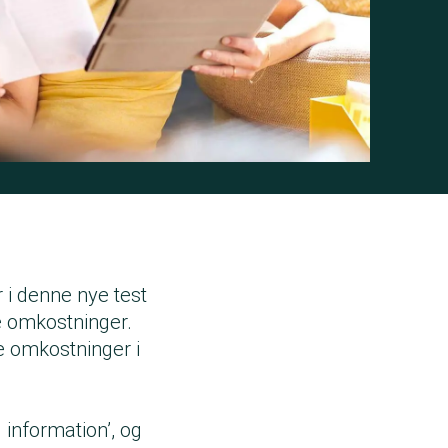
r i denne nye test
 omkostninger.
ge omkostninger i
 information’, og