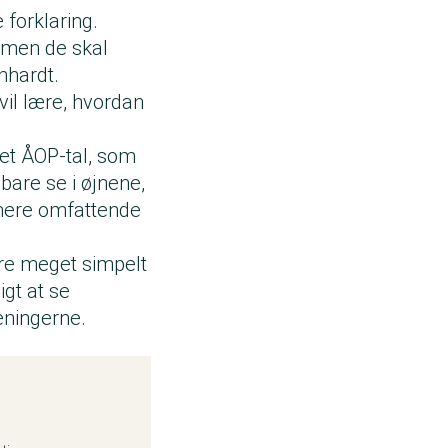
forklaring.
, men de skal
nhardt.
vil lære, hvordan
et ÅOP-tal, som
bare se i øjnene,
t mere omfattende
ære meget simpelt
igt at se
eningerne.