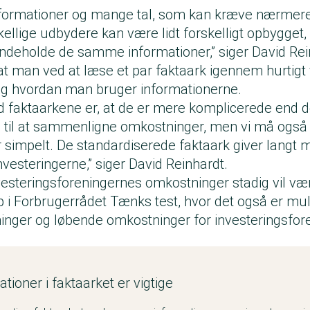
formationer og mange tal, som kan kræve nærmere 
kellige udbydere kan være lidt forskelligt opbygget
deholde de samme informationer,” siger David Rei
t man ved at læse et par faktaark igennem hurtigt 
og hvordan man bruger informationerne.
d faktaarkene er, at de er mere komplicerede end d
te til at sammenligne omkostninger, men vi må også 
for simpelt. De standardiserede faktaark giver lang
vesteringerne,” siger David Reinhardt.
investeringsforeningernes omkostninger stadig vil v
 op i Forbrugerrådet Tænks test, hvor det også er mul
ger og løbende omkostninger for investeringsfor
tioner i faktaarket er vigtige