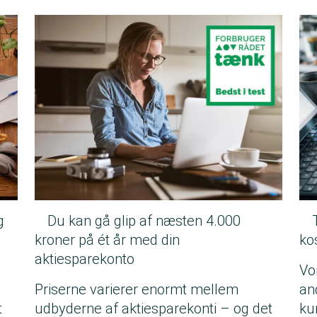
g
Du kan gå glip af næsten 4.000
kroner på ét år med din
ko
aktiesparekonto
Vor
Priserne varierer enormt mellem
an
t
udbyderne af aktiesparekonti – og det
ku