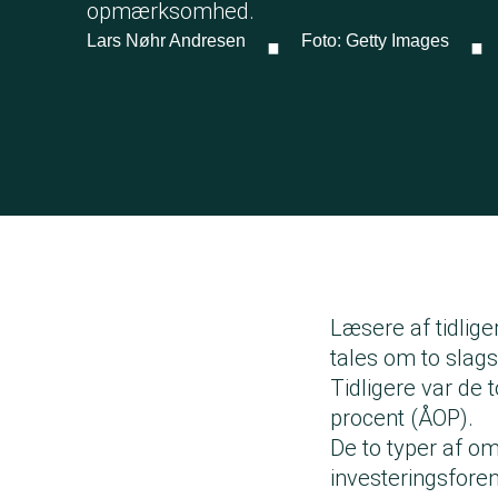
·
·
opmærksomhed.
Lars Nøhr Andresen
Foto: Getty Images
Læsere af tidlige
tales om to sla
Tidligere var de 
procent (ÅOP).
De to typer af om
investeringsforen