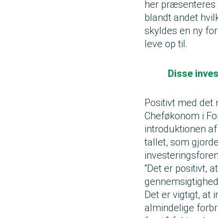
her præsenteres 
blandt andet hvi
skyldes en ny for
leve op til.
Disse inve
Positivt med det 
Cheføkonom i For
introduktionen af
tallet, som gjor
investeringsfore
“Det er positivt,
gennemsigtighed 
Det er vigtigt, a
almindelige forbr