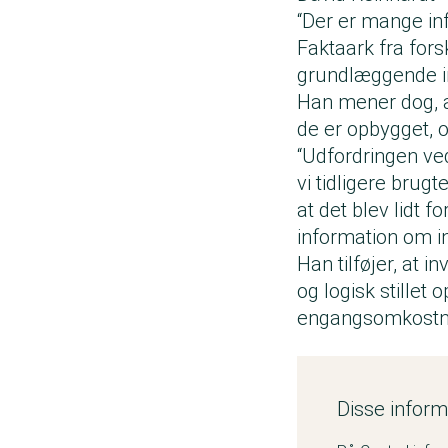
“Der er mange in
Faktaark fra fors
grundlæggende in
Han mener dog, a
de er opbygget, 
“Udfordringen ve
vi tidligere brug
at det blev lidt 
information om in
Han tilføjer, at 
og logisk stillet
engangsomkostnin
Disse informa