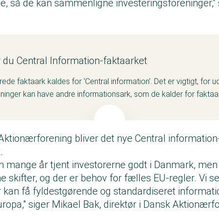
ne, så de kan sammenligne investeringsforeninger,”
.
 du Central Information-faktaarket
ede faktaark kaldes for ‘Central information’. Det er vigtigt, for 
eninger kan have andre informationsark, som de kalder for faktaa
ktionærforening bliver det nye Central information
t.
 mange år tjent investorerne godt i Danmark, men
e skifter, og der er behov for fælles EU-regler. Vi ser
r kan få fyldestgørende og standardiseret informat
ropa," siger Mikael Bak, direktør i Dansk Aktionærf