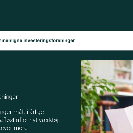
menligne investeringsforeninger
eninger
nger målt i årlige
fløst af et nyt værktøj,
ræver mere