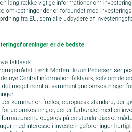
en lang række vigtige informationer om investerin
lke omkostninger der er forbundet med investerings
ordning fra EU, som alle udbydere af investeringsf
steringsforeninger er de bedste
nye faktaark
brugerrådet Tænk Morten Bruun Pedersen ser posi
 de nye Central information-faktaark, selv om de er
de det meget nemt at sammenligne omkostninger fo
ninger.
 at der kommer en fælles, europæisk standard, der gi
for de omkostninger, der er forbundet med en inve
t informationerne opgøres på en standardiseret måde
uger med interesse i investeringsforeninger hurtig