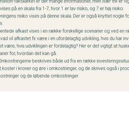
mation-faktaarket er der mange informationer, men især tre er vig
vises på en skala fra 1-7, hvor 1 er lav risiko, og 7 er høj risiko.
ningens risiko vises på denne skala. Der er også knyttet nogle for
en.
ventede afkast vises i en række forskellige scenarier og ved en r
vad vil afkastet fx være i en ufordelagtig udvikling, hvis du har inv
det være, hvis udviklingen er fordelagtig? Her er det vigtigt at husk
rier for, hvordan det kan gå.
 Omkostningerne beskrives både ud fra en række investeringssitua
 koster i kroner og øre i omkostninger, og de skrives også i proc
stninger og de løbende omkostninger.