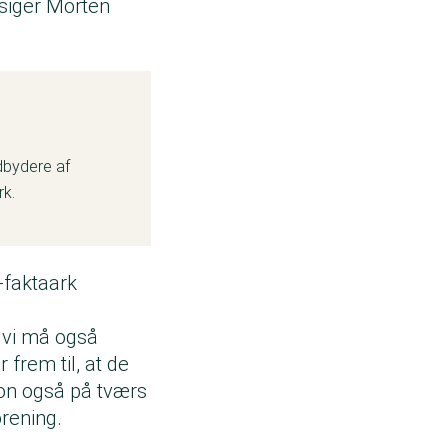
 siger Morten
udbydere af
rk.
-faktaark
 vi må også
 frem til, at de
ion også på tværs
orening.