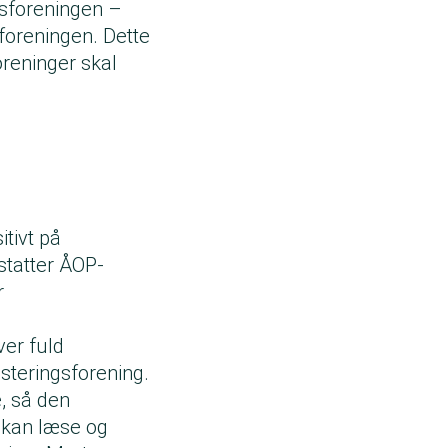
gsforeningen –
foreningen. Dette
oreninger skal
tivt på
statter ÅOP-
r
ver fuld
steringsforening.
, så den
t kan læse og