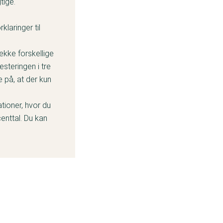
tige.
klaringer til
ække forskellige
esteringen i tre
e på, at der kun
tioner, hvor du
enttal. Du kan