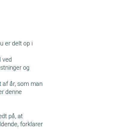
 er delt op i
d ved
stninger og
t af år, som man
ter denne
dt på, at
dende, forklarer