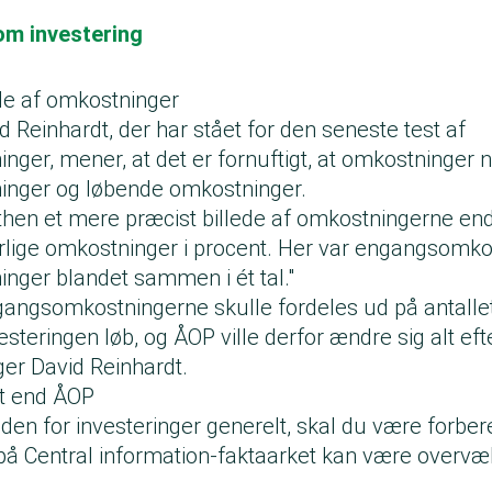
m investering
ede af omkostninger
d Reinhardt, der har stået for den seneste test af
inger, mener, at det er fornuftigt, at omkostninger nu
nger og løbende omkostninger.
lthen et mere præcist billede af omkostningerne en
rlige omkostninger i procent. Her var engangsomko
nger blandet sammen i ét tal."
ngangsomkostningerne skulle fordeles ud på antalle
vesteringen løb, og ÅOP ville derfor ændre sig alt ef
ger David Reinhardt.
t end ÅOP
den for investeringer generelt, skal du være forbere
på Central information-faktaarket kan være overvæl