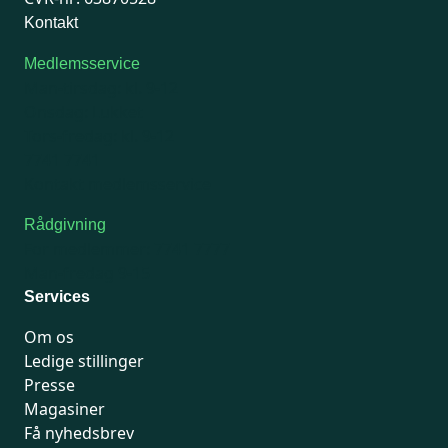
Kontakt
Medlemsservice
Man-tirsdag: kl. 9-12
Onsdag: Lukket
Tors-fredag: kl. 9-12
7741 7741
Kontakt medlemsservice
Rådgivning
For medlemmer: 7741 7777
Man-fredag 9-15
Services
Om os
Ledige stillinger
Presse
Magasiner
Få nyhedsbrev