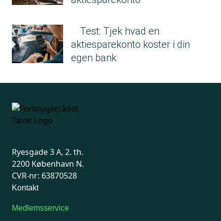
Test: Tjek hvad en
aktiesparekonto koster i din
egen bank
Ryesgade 3 A, 2. th.
2200 København N.
CVR-nr: 63870528
Kontakt
Medlemsservice
Man-tirsdag: kl. 9-12