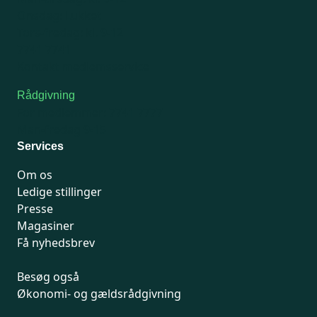
Onsdag: Lukket
Tors-fredag: kl. 9-12
7741 7741
Kontakt medlemsservice
Rådgivning
For medlemmer: 7741 7777
Man-fredag 9-15
Services
Om os
Ledige stillinger
Presse
Magasiner
Få nyhedsbrev
Besøg også
Økonomi- og gældsrådgivning