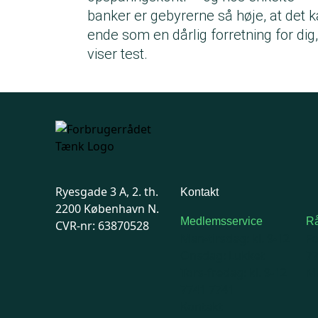
banker er gebyrerne så høje, at det 
ende som en dårlig forretning for dig,
viser test.
Ryesgade 3 A, 2. th.
Kontakt
2200 København N.
Medlemsservice
Rå
CVR-nr: 63870528
Man-tirsdag: kl. 9-12
F
Onsdag: Lukket
7
Tors-fredag: kl. 9-12
Ma
7741 7741
Kontakt