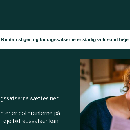
Renten stiger, og bidragssatserne er stadig voldsomt høje
agssatserne sættes ned
enter er boligrenterne på
d høje bidragssatser kan