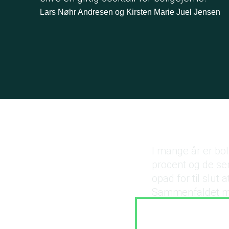
Lars Nøhr Andresen og Kirsten Marie Juel Jensen
I mange år er bol
procent og de sen
opad for til slut
Sammenfaldet mel
mener cheføkono