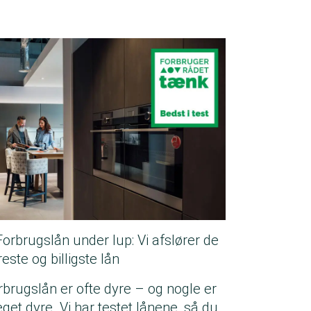
Forbrugslån under lup: Vi afslører de
este og billigste lån
rbrugslån er ofte dyre – og nogle er
get dyre. Vi har testet lånene, så du