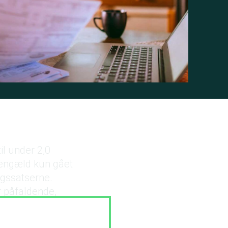
il under 2,0
 gengæld kun gået
ragssatserne.
 påfaldende,