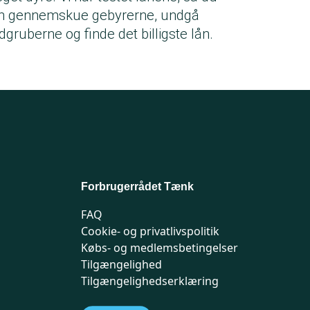
n gennemskue gebyrerne, undgå
dgruberne og finde det billigste lån.
Forbrugerrådet Tænk
FAQ
Cookie- og privatlivspolitik
Købs- og medlemsbetingelser
Tilgængelighed
Tilgængelighedserklæring