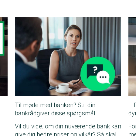
Til møde med banken? Stil din
bankrådgiver disse spørgsmål
dyr
Vil du vide, om din nuværende bank kan
Fo
give dig bedre priser og vilkår? Så skal
me