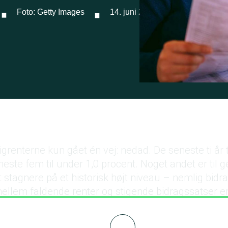
·
·
Foto: Getty Images
14. juni 2022
igrenterne kun gået én vej: nedad. De seneste ti år t
este fem til under 1,0 procent. Noget andet er til
 at stagnere på et historisk højt niveau – nemlig bid
lem faldende renter og stigende bidragssatser er
m i Forbrugerrådet Tænk Morten Bruun Pedersen.