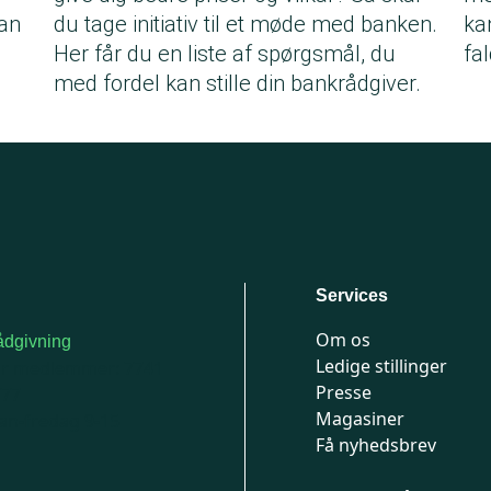
kan
du tage initiativ til et møde med banken.
ka
Her får du en liste af spørgsmål, du
fal
med fordel kan stille din bankrådgiver.
Services
Om os
dgivning
Ledige stillinger
or medlemmer: 7741
Presse
777
Magasiner
n-fredag 9-15
Få nyhedsbrev