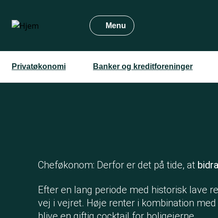
Gå
til
Menu
hovedindhold
Privatøkonomi
Banker og kreditforeninger
Cheføkonom: Derfor er det på tide, at
bidr
Efter en lang periode med historisk lave r
vej i vejret. Høje renter i kombination me
blive en giftig cocktail for boligejerne.