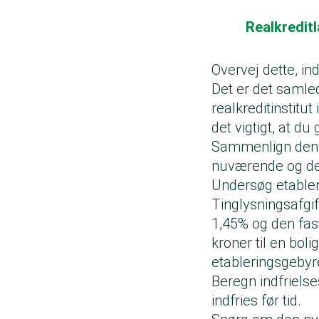
Realkredit
Overvej dette, in
Det er det samled
realkreditinstitut
det vigtigt, at d
Sammenlign den m
nuværende og det
Undersøg etableri
Tinglysningsafgif
1,45% og den fast
kroner til en bolig
etableringsgebyr
Beregn indfriels
indfries før tid.