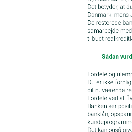
Det betyder, at d
Danmark, mens J
De resterede ban
samarbejde med To
tilbudt realkredit
Sådan vurd
Fordele og ulemp
Du er ikke forpligt
dit nuværende rea
Fordele ved at fl
Banken ser positi
banklån, opsparin
kundeprogrammer 
Det kan også giv