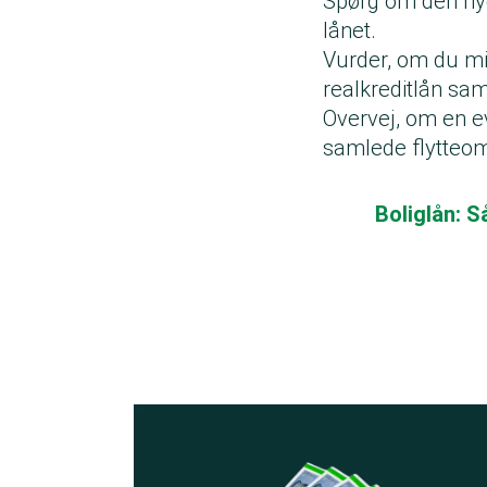
Spørg om den nye
lånet.
Vurder, om du mis
realkreditlån s
Overvej, om en ev
samlede flytteom
Boliglån: S