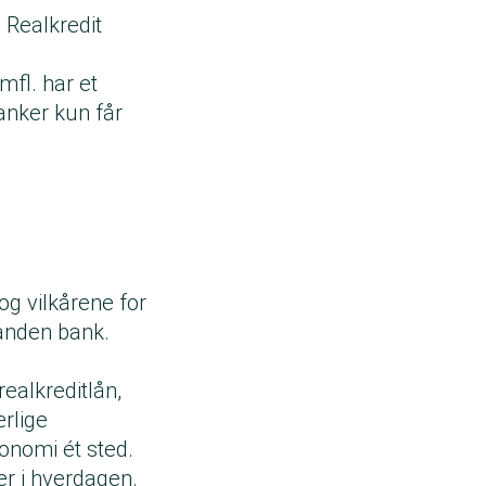
a Realkredit
fl. har et
anker kun får
, og vilkårene for
n anden bank.
realkreditlån,
ærlige
konomi ét sted.
er i hverdagen.