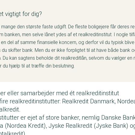
t vigtigt for dig?
r mange den største faste udgift. De fleste boligejere får deres re
 banken, men selve lånet ydes af et realkreditinstitut. I nogle ti
t en del af samme finansielle koncern, og derfor vil du typisk blive t
 du skifter bank. Men du er ikke forpligtet til at have både bank og
Du kan sagtens beholde dit realkreditlån, selvom du vælger en 
du hjælp til at træffe din beslutning.
er eller samarbejder med ét realkreditinstitut
fire realkreditinstitutter: Realkredit Danmark, Norde
alkredit.
nstitutter er ejet af store banker, nemlig Danske Ban
 (Nordea Kredit), Jyske Realkredit (Jyske Bank) o
talkredit).