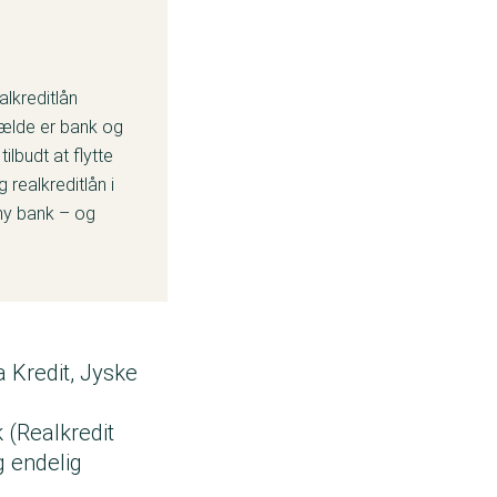
alkreditlån
lfælde er bank og
ilbudt at flytte
 realkreditlån i
ny bank – og
a Kredit, Jyske
k (Realkredit
g endelig