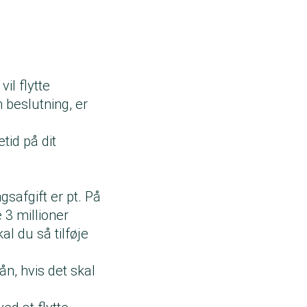
il flytte
n beslutning, er
tid på dit
gsafgift er pt. På
 3 millioner
kal du så tilføje
n, hvis det skal