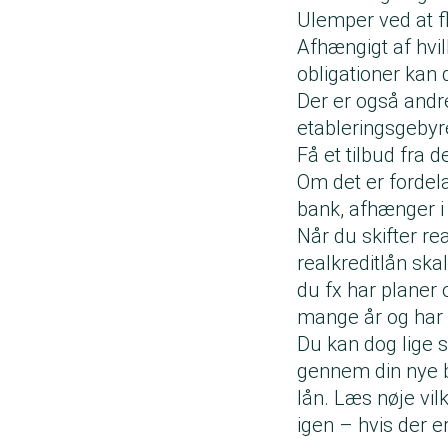
Ulemper ved at fl
Afhængigt af hvi
obligationer kan d
Der er også andre
etableringsgebyre
Få et tilbud fra d
Om det er fordelag
bank, afhænger i 
Når du skifter rea
realkreditlån ska
du fx har planer 
mange år og har 
Du kan dog lige s
gennem din nye b
lån. Læs nøje vil
igen – hvis der e