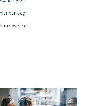
ed at flytte
amler bank og
n kan opveje de