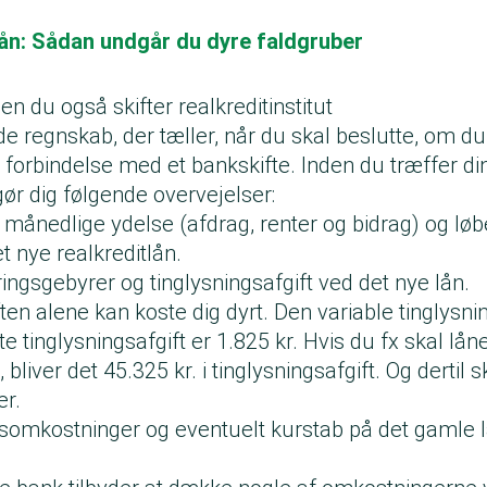
lån: Sådan undgår du dyre faldgruber
den du også skifter realkreditinstitut
e regnskab, der tæller, når du skal beslutte, om du v
 i forbindelse med et bankskifte. Inden du træffer di
u gør dig følgende overvejelser:
ånedlige ydelse (afdrag, renter og bidrag) og løbe
 nye realkreditlån.
ngsgebyrer og tinglysningsafgift ved det nye lån.
ten alene kan koste dig dyrt. Den variable tinglysnin
e tinglysningsafgift er 1.825 kr. Hvis du fx skal låne
, bliver det 45.325 kr. i tinglysningsafgift. Og dertil s
er.
esomkostninger og eventuelt kurstab på det gamle lå