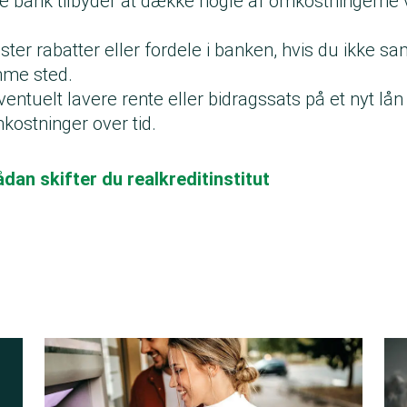
 bank tilbyder at dække nogle af omkostningerne v
ter rabatter eller fordele i banken, hvis du ikke s
amme sted.
entuelt lavere rente eller bidragssats på et nyt lå
kostninger over tid.
ådan skifter du realkreditinstitut