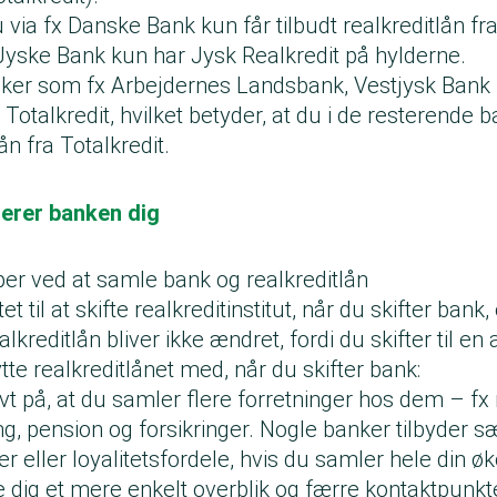
u via fx Danske Bank kun får tilbudt realkreditlån fr
yske Bank kun har Jysk Realkredit på hylderne.
ker som fx Arbejdernes Landsbank, Vestjysk Bank m
talkredit, hvilket betyder, at du i de resterende b
lån fra Totalkredit.
erer banken dig
er ved at samle bank og realkreditlån
et til at skifte realkreditinstitut, når du skifter bank
lkreditlån bliver ikke ændret, fordi du skifter til e
ytte realkreditlånet med, når du skifter bank:
vt på, at du samler flere forretninger hos dem – fx 
g, pension og forsikringer. Nogle banker tilbyder s
eller loyalitetsfordele, hvis du samler hele din ø
e dig et mere enkelt overblik og færre kontaktpunkt