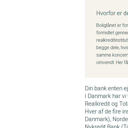
Hvorfor er de
Boliglånet er fo
formidlet gennem
realkreditinstitu
begge dele, hvis
samme koncern. 
omvendt. Her får 
Din bank enten ej
I Danmark har vi 
Realkredit og Tot
Hver af de fire i
Danmark), Nordea
Nykredit Bank (To