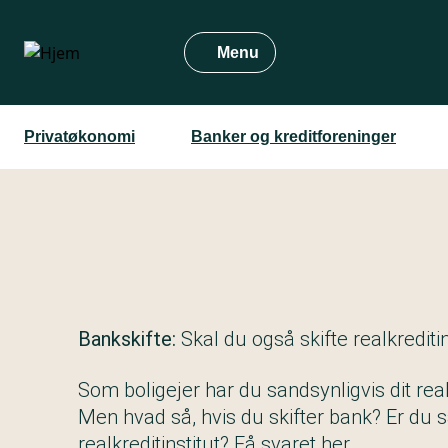
Gå
til
Menu
hovedindhold
Privatøkonomi
Banker og kreditforeninger
Bankskifte:
Skal du også skifte realkreditin
Som boligejer har du sandsynligvis dit real
Men hvad så, hvis du skifter bank? Er du så 
realkreditinstitut? Få svaret her.