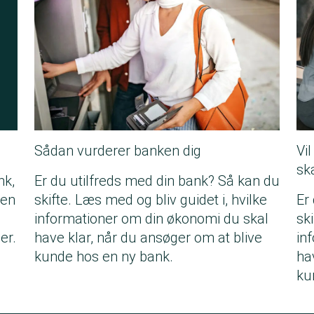
Sådan vurderer banken dig
Vi
sk
nk,
Er du utilfreds med din bank? Så kan du
men
skifte. Læs med og bliv guidet i, hvilke
Er
informationer om din økonomi du skal
ski
er.
have klar, når du ansøger om at blive
in
kunde hos en ny bank.
ha
ku