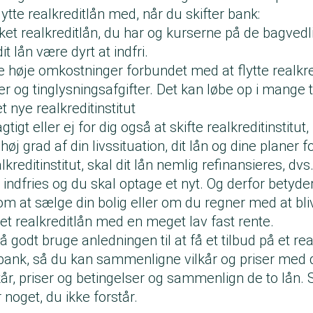
ytte realkreditlån med, når du skifter bank:
lket realkreditlån, du har og kurserne på de bagved
it lån være dyrt at indfri.
 høje omkostninger forbundet med at flytte realkre
r og tinglysningsafgifter. Det kan løbe op i mange
et nye realkreditinstitut
tigt eller ej for dig også at skifte realkreditinstitut,
høj grad af din livssituation, dit lån og dine planer 
lkreditinstitut, skal dit lån nemlig refinansieres, dvs
l indfries og du skal optage et nyt. Og derfor betyd
om at sælge din bolig eller om du regner med at bli
et realkreditlån med en meget lav fast rente.
å godt bruge anledningen til at få et tilbud på et rea
ank, så du kan sammenligne vilkår og priser med d
kår, priser og betingelser og sammenlign de to lån.
r noget, du ikke forstår.