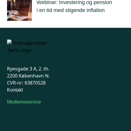
Webinar: Investering og pension
i en tid med stigende inflation
Ryesgade 3 A, 2. th.
2200 København N.
CVR-nr: 63870528
Kontakt
Medlemsservice
Man-tirsdag: kl. 9-12
Onsdag: Lukket
Tors-fredag: kl. 9-12
7741 7741