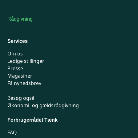
Kontakt medlemsservice
Rådgivning
For medlemmer: 7741 7777
Man-fredag 9-15
Services
Om os
Ledige stillinger
Presse
Magasiner
Få nyhedsbrev
Besøg også
Økonomi- og gældsrådgivning
Forbrugerrådet Tænk
FAQ