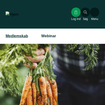
Gå
til
hovedindhold
Log ind
Søg
Menu
Medlemskab
Webinar