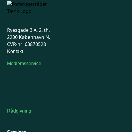
Ryesgade 3 A, 2. th.
2200 København N.
CVR-nr: 63870528
Kontakt
Medlemsservice
Man-tirsdag: kl. 9-12
Onsdag: Lukket
Tors-fredag: kl. 9-12
7741 7741
Kontakt medlemsservice
Rådgivning
For medlemmer: 7741 7777
Man-fredag 9-15