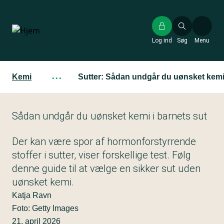
Gå
til
hovedindhold
Log ind
Søg
Menu
Kemi
···
Sutter: Sådan undgår du uønsket kem
Sådan undgår du uønsket kemi i barnets sut
Der kan være spor af hormonforstyrrende
stoffer i sutter, viser forskellige test. Følg
denne guide til at vælge en sikker sut uden
uønsket kemi.
Katja Ravn
Foto: Getty Images
21. april 2026