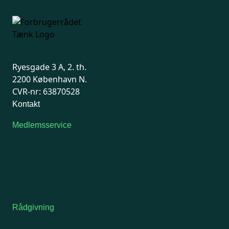
Ryesgade 3 A, 2. th.
2200 København N.
CVR-nr: 63870528
Kontakt
Medlemsservice
Man-tirsdag: kl. 9-12
Onsdag: Lukket
Tors-fredag: kl. 9-12
7741 7741
Kontakt medlemsservice
Rådgivning
For medlemmer: 7741 7777