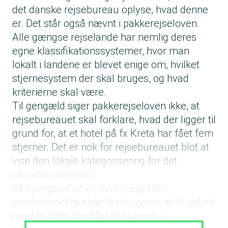
det danske rejsebureau oplyse, hvad denne
er. Det står også nævnt i pakkerejseloven.
Alle gængse rejselande har nemlig deres
egne klassifikationssystemer, hvor man
lokalt i landene er blevet enige om, hvilket
stjernesystem der skal bruges, og hvad
kriterierne skal være.
Til gengæld siger pakkerejseloven ikke, at
rejsebureauet skal forklare, hvad der ligger til
grund for, at et hotel på fx Kreta har fået fem
stjerner. Det er nok for rejsebureauet blot at
vise den lokale kategorisering for det
pågældende hotel.
Så spørgsmålet er, hvor meget det
overhovedet hjælper forbrugerne at få oplyst,
hvad et hotel har fået af stjerner i