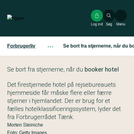
Gå
til
hovedindhold
Log ind
Søg
Menu
Forbrugerliv
···
Se bort fra stjernerne, når du b
Se bort fra stjernerne, når du
booker hotel
Det firestjernede hotel på rejsebureauets
hjemmeside får måske flere eller færre
stjerner i hjemlandet. Der er brug for et
fælles hotelklassificeringssystem, lyder det
fra Forbrugerrådet Tænk.
Morten Steiniche
Foto: Getty Images