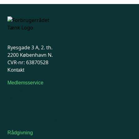
Ryesgade 3 A, 2. th.
2200 København N.
CVR-nr: 63870528
Kontakt
Medlemsservice
Man-tirsdag: kl. 9-12
Onsdag: Lukket
Tors-fredag: kl. 9-12
7741 7741
Kontakt medlemsservice
Rådgivning