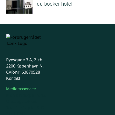
du booker hotel
Ryesgade 3 A, 2. th.
2200 København N.
CVR-nr: 63870528
Kontakt
Medlemsservice
Man-tirsdag: kl. 9-12
Onsdag: Lukket
Tors-fredag: kl. 9-12
7741 7741