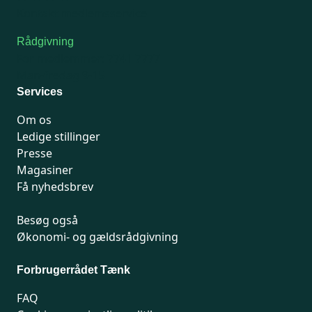
Kontakt medlemsservice
Rådgivning
For medlemmer: 7741 7777
Man-fredag 9-15
Services
Om os
Ledige stillinger
Presse
Magasiner
Få nyhedsbrev
Besøg også
Økonomi- og gældsrådgivning
Forbrugerrådet Tænk
FAQ