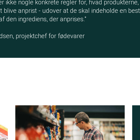
er ikke nogle konkrete regler for, hvad produkterne,
 at blive anprist - udover at de skal indeholde en be
 den ingrediens, der anprises."
dsen, projektchef for fødevarer