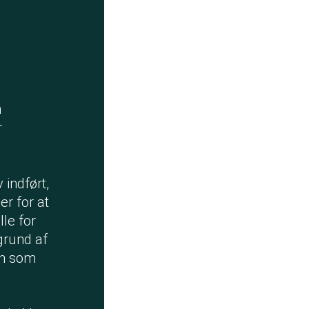
n
r
indført,
er for at
le for
grund af
ren som