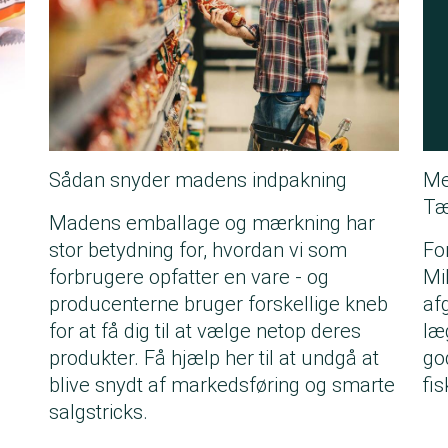
Sådan snyder madens indpakning
Me
Tæ
Madens emballage og mærkning har
stor betydning for, hvordan vi som
Fo
forbrugere opfatter en vare - og
Mi
producenterne bruger forskellige kneb
af
for at få dig til at vælge netop deres
læg
produkter. Få hjælp her til at undgå at
go
blive snydt af markedsføring og smarte
fis
salgstricks.