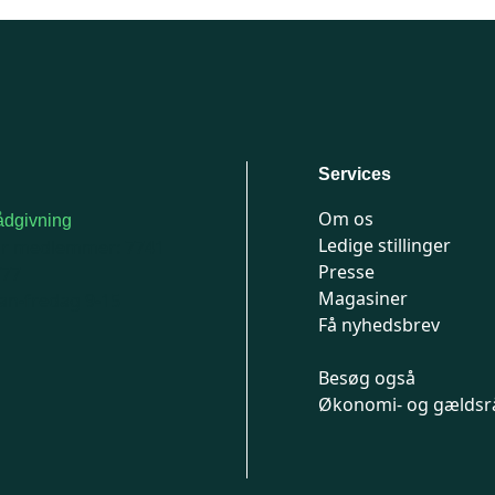
Services
Om os
dgivning
Ledige stillinger
or medlemmer: 7741
Presse
777
Magasiner
n-fredag 9-15
Få nyhedsbrev
Besøg også
Økonomi- og gældsr