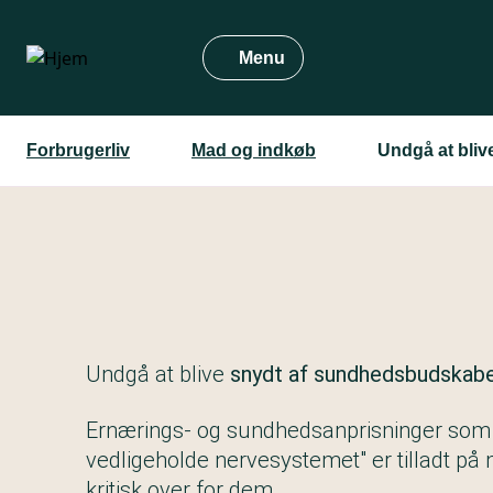
Gå
til
Menu
hovedindhold
Forbrugerliv
Mad og indkøb
Undgå at bli
Undgå at blive
snydt af sundhedsbudskab
Ernærings- og sundhedsanprisninger som "
vedligeholde nervesystemet" er tilladt p
kritisk over for dem