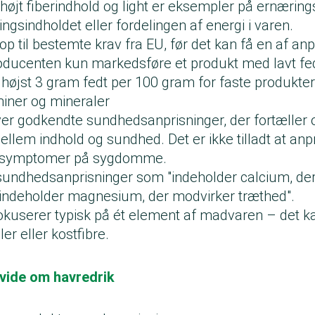
 højt fiberindhold og light er eksempler på ernærin
ngsindholdet eller fordelingen af energi i varen.
p til bestemte krav fra EU, før det kan få en af anp
ucenten kun markedsføre et produkt med lavt fedt
højst 3 gram fedt per 100 gram for faste produkter
iner og mineraler
over godkendte sundhedsanprisninger, der fortæller
m indhold og sundhed. Det er ikke tilladt at anpr
 symptomer på sygdomme.
sundhedsanprisninger som "indeholder calcium, der 
 "indeholder magnesium, der modvirker træthed".
okuserer typisk på ét element af madvaren – det 
er eller kostfibre.
 vide om havredrik