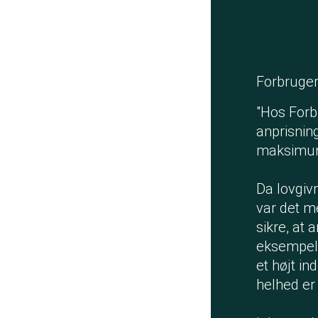
Forbruger
"Hos Forb
anprisning
maksimums
Da lovgiv
var det me
sikre, at
eksempel 
et højt in
helhed er