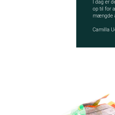
I dag er d
op til for
mængde af
Camilla U