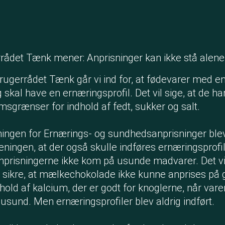
rådet Tænk mener: Anprisninger kan ikke stå alene
rugerrådet Tænk går vi ind for, at fødevarer med e
 skal have en ernæringsprofil. Det vil sige, at de ha
grænser for indhold af fedt, sukker og salt.
ningen for Ernærings- og sundhedsanprisninger blev 
ningen, at der også skulle indføres ernæringsprofil
 anprisningerne ikke kom på usunde madvarer. Det vil
sikre, at mælkechokolade ikke kunne anprises på 
dhold af kalcium, der er godt for knoglerne, når va
 usund. Men ernæringsprofiler blev aldrig indført.