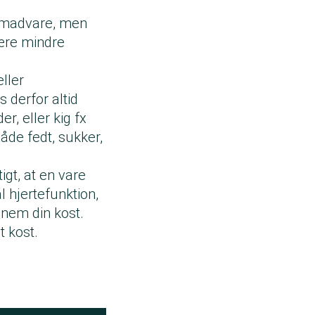
en madvare, men
være mindre
ller
 derfor altid
, eller kig fx
både fedt, sukker,
gt, at en vare
l hjertefunktion,
nnem din kost.
 kost.