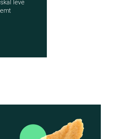
 skal leve
stemt