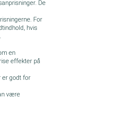
gsanprisninger. De
risningerne. For
indhold, hvis
.
 om en
ise effekter på
er godt for
kan være