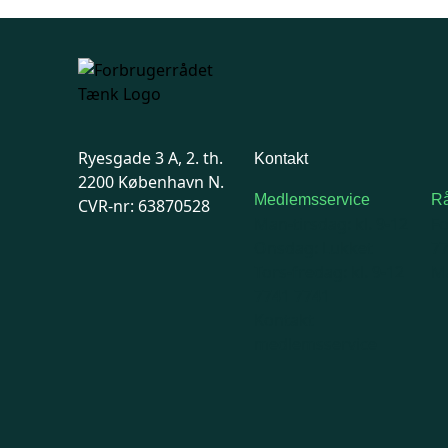
Ryesgade 3 A, 2. th.
Kontakt
2200 København N.
Medlemsservice
Rå
CVR-nr: 63870528
Man-tirsdag: kl. 9-12
F
Onsdag: Lukket
7
Tors-fredag: kl. 9-12
Ma
7741 7741
Kontakt
medlemsservice