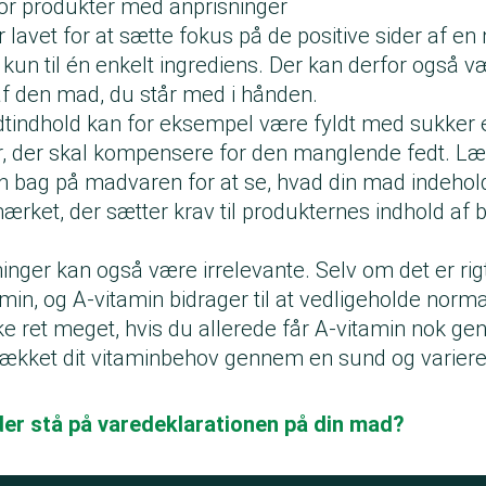
for produkter med anprisninger
 lavet for at sætte fokus på de positive sider af 
 kun til én enkelt ingrediens. Der kan derfor også 
f den mad, du står med i hånden.
tindhold kan for eksempel være fyldt med sukker e
r, der skal kompensere for den manglende fedt. Læs
 bag på madvaren for at se, hvad din mad indeholder
mærket
, der sætter krav til produkternes indhold af 
.
ger kan også være irrelevante. Selv om det er rigti
min, og A-vitamin bidrager til at vedligeholde norma
ke ret meget, hvis du allerede får A-vitamin nok ge
dækket dit vitaminbehov gennem en sund og varieret
der stå på varedeklarationen på din mad?