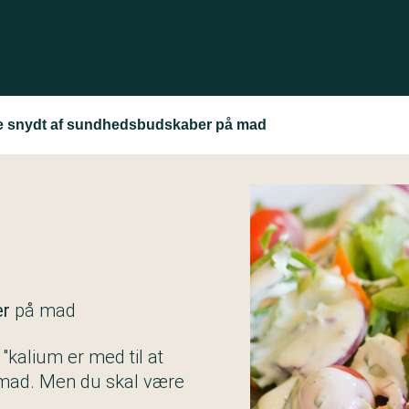
ve snydt af sundhedsbudskaber på mad
er
på mad
kalium er med til at
å mad. Men du skal være