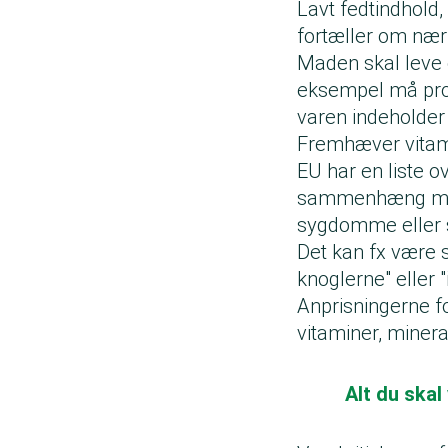
Lavt fedtindhold,
fortæller om næri
Maden skal leve o
eksempel må prod
varen indeholder 
Fremhæver vitam
EU har en liste 
sammenhæng melle
sygdomme eller
Det kan fx være 
knoglerne" eller
Anprisningerne f
vitaminer, mineral
Alt du skal