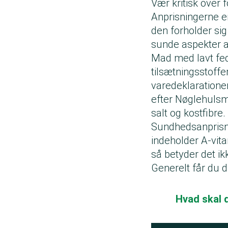
Vær kritisk over 
Anprisningerne er
den forholder sig
sunde aspekter a
Mad med lavt fed
tilsætningsstoffe
varedeklarationen
efter
Nøglehuls
salt og kostfibre
Sundhedsanprisnin
indeholder A-vita
så betyder det ik
Generelt får du 
Hvad skal 