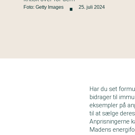
·
Foto: Getty Images
25. juli 2024
Har du set formule
bidrager til imm
eksempler på anp
til at sælge dere
Anprisningerne ka
Madens energifo