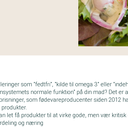
ringer som "fedtfri", "kilde til omega 3" eller "inde
unsystemets normale funktion" på din mad? Det er
risninger, som fødevareproducenter siden 2012 h
s produkter.
n let få produkter til at virke gode, men vær kritis
rdeling og næring