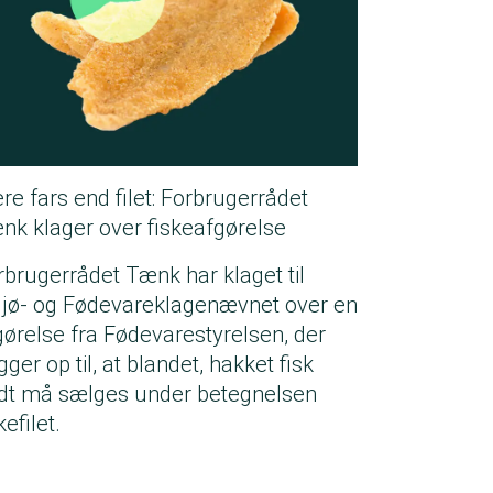
re fars end filet: Forbrugerrådet
nk klager over fiskeafgørelse
rbrugerrådet Tænk har klaget til
ljø- og Fødevareklagenævnet over en
gørelse fra Fødevarestyrelsen, der
ger op til, at blandet, hakket fisk
dt må sælges under betegnelsen
kefilet.