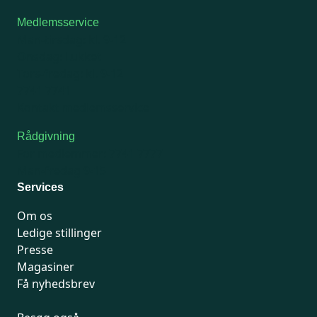
Medlemsservice
Man-tirsdag: kl. 9-12
Onsdag: Lukket
Tors-fredag: kl. 9-12
7741 7741
Kontakt medlemsservice
Rådgivning
For medlemmer: 7741 7777
Man-fredag 9-15
Services
Om os
Ledige stillinger
Presse
Magasiner
Få nyhedsbrev