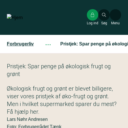
Gå
til
hovedindhold
Log ind
Søg
Menu
Forbrugerliv
···
Pristjek: Spar penge på økologi
Pristjek: Spar penge på økologisk frugt og
grønt
Økologisk frugt og grønt er blevet billigere,
viser vores pristjek af øko-frugt og grønt.
Men i hvilket supermarked sparer du mest?
Få hjælp her.
Lars Nøhr Andresen
Foto: Forbrugerrådet Tænk