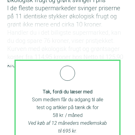
Økologisk frugt og grønt svinger i pris
I de fleste supermarkeder svinger priserne
på 11 identiske stykker økologisk frugt og
grønt ikke mere end cirka 10 kroner.
Handler du i det billigste supermarked, kan
du dog spare 76 kroner, viser pristjekket.
Kurven med økologisk frugt og grøntsager
koster fra 114,95 kroner hos Netto til 125,90
kroner hos Coop.dk.
Tak, fordi du læser med
Som medlem får du adgang til alle
test og artikler på tænk.dk for
58 kr. / måned
Ved køb af 12 måneders medlemskab
til 695 kr.