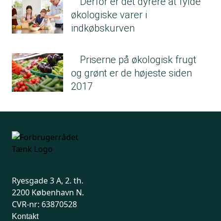
Derfor er det dyrere at fylde
økologiske varer i
indkøbskurven
Priserne på økologisk frugt
og grønt er de højeste siden
2017
Ryesgade 3 A, 2. th.
2200 København N.
CVR-nr: 63870528
Kontakt