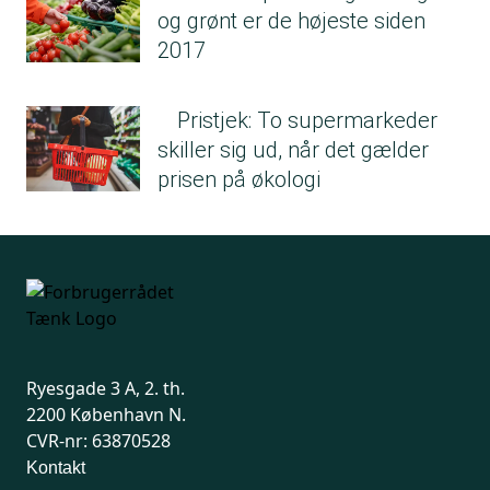
og grønt er de højeste siden
2017
Pristjek: To supermarkeder
skiller sig ud, når det gælder
prisen på økologi
Ryesgade 3 A, 2. th.
2200 København N.
CVR-nr: 63870528
Kontakt