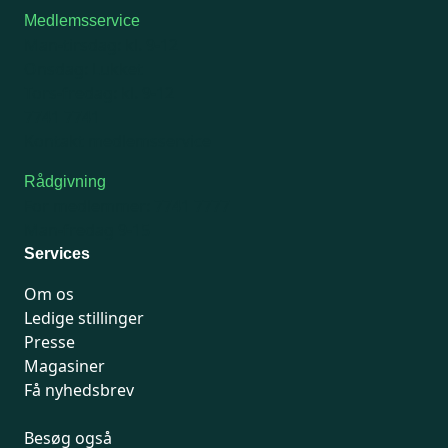
Medlemsservice
Man-tirsdag: kl. 9-12
Onsdag: Lukket
Tors-fredag: kl. 9-12
7741 7741
Kontakt medlemsservice
Rådgivning
For medlemmer: 7741 7777
Man-fredag 9-15
Services
Om os
Ledige stillinger
Presse
Magasiner
Få nyhedsbrev
Besøg også