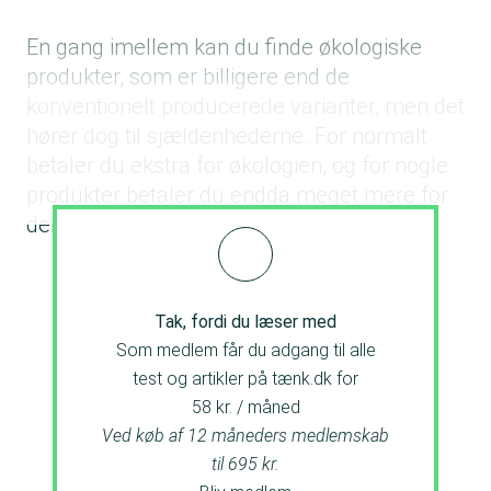
En gang imellem kan du finde økologiske
produkter, som er billigere end de
konventionelt producerede varianter, men det
hører dog til sjældenhederne. For normalt
betaler du ekstra for økologien, og for nogle
produkter betaler du endda meget mere for
den økologiske variant.
Tak, fordi du læser med
Som medlem får du adgang til alle
test og artikler på tænk.dk for
58 kr. / måned
Ved køb af 12 måneders medlemskab
til 695 kr.