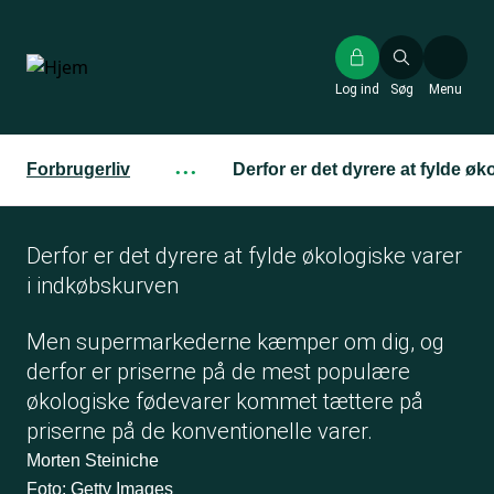
Gå
til
hovedindhold
Log ind
Søg
Menu
Forbrugerliv
···
Derfor er det dyrere at fylde ø
Derfor er det dyrere at fylde økologiske varer
i indkøbskurven
Men supermarkederne kæmper om dig, og
derfor er priserne på de mest populære
økologiske fødevarer kommet tættere på
priserne på de konventionelle varer.
Morten Steiniche
Foto: Getty Images