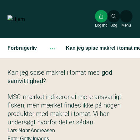
Gå
til
hovedindhold
Log ind
Søg
Menu
Forbrugerliv
···
Kan jeg spise makrel i tomat 
Kan jeg spise makrel i tomat med
god
samvittighed
?
MSC-mærket indikerer et mere ansvarligt
fiskeri, men mærket findes ikke på nogen
produkter med makrel i tomat. Vi har
undersøgt hvorfor det er sådan.
Lars Nøhr Andreasen
Foto: Getty Images