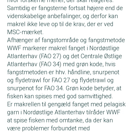
hvor forskerne mener, der skal reageres.
Samtidig er fangsterne fortsat højere end de
videnskabelige anbefalinger, og derfor kan
makrel ikke leve op til de krav, der er ved
MSC-mærket.
Afhænger af fangstområde og fangstmetode
WWF markerer makrel fanget i Nordøstlige
Atlanterhav (FAO 27) og det Centrale Østlige
Atlanterhav (FAO 34) med grøn kode, hvis
fangstmetoden er hhv. håndline, snurpenot
og flydetrawl for FAO 27 og flydetrawl og
snurpenot for FAO 34. Grøn kode betyder, at
fisken kan spises med god samvittighed.
Er makrellen til gengæld fanget med pelagisk
garn i Nordøstlige Atlanterhav tilråder WWF
at spise fisken med omtanke, da der kan
være problemer forbundet med