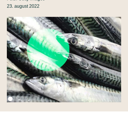
23. august 2022
Fotokredit:
Getty Images