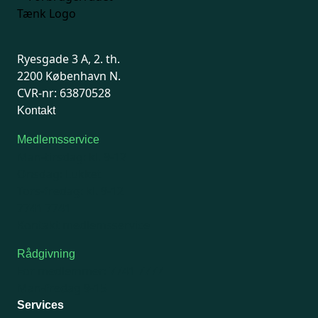
Ryesgade 3 A, 2. th.
2200 København N.
CVR-nr: 63870528
Kontakt
Medlemsservice
Man-tirsdag: kl. 9-12
Onsdag: Lukket
Tors-fredag: kl. 9-12
7741 7741
Kontakt medlemsservice
Rådgivning
For medlemmer: 7741 7777
Man-fredag 9-15
Services