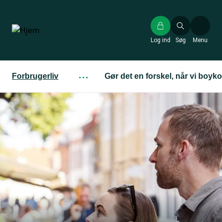
Gå
til
hovedindhold
Log ind
Søg
Menu
Forbrugerliv
···
Gør det en forskel, når vi boyko