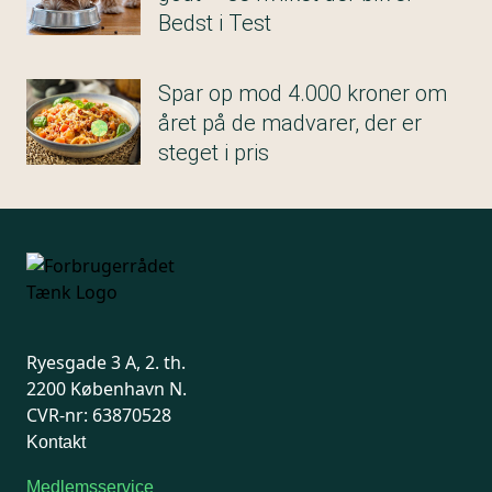
Bedst i Test
Spar op mod 4.000 kroner om
året på de madvarer, der er
steget i pris
Ryesgade 3 A, 2. th.
2200 København N.
CVR-nr: 63870528
Kontakt
Medlemsservice