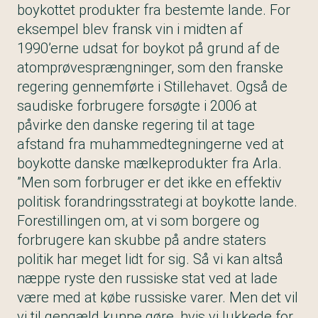
boykottet produkter fra bestemte lande. For
eksempel blev fransk vin i midten af
1990’erne udsat for boykot på grund af de
atomprøvesprængninger, som den franske
regering gennemførte i Stillehavet. Også de
saudiske forbrugere forsøgte i 2006 at
påvirke den danske regering til at tage
afstand fra muhammedtegningerne ved at
boykotte danske mælkeprodukter fra Arla.
”Men som forbruger er det ikke en effektiv
politisk forandringsstrategi at boykotte lande.
Forestillingen om, at vi som borgere og
forbrugere kan skubbe på andre staters
politik har meget lidt for sig. Så vi kan altså
næppe ryste den russiske stat ved at lade
være med at købe russiske varer. Men det vil
vi til gengæld kunne gøre, hvis vi lukkede for