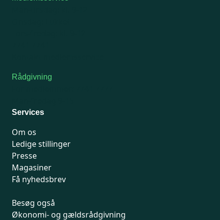
Man-tirsdag: kl. 9-12
Onsdag: Lukket
Tors-fredag: kl. 9-12
7741 7741
Kontakt medlemsservice
Rådgivning
For medlemmer: 7741 7777
Man-fredag 9-15
Services
Om os
Ledige stillinger
Presse
Magasiner
Få nyhedsbrev
Besøg også
Økonomi- og gældsrådgivning