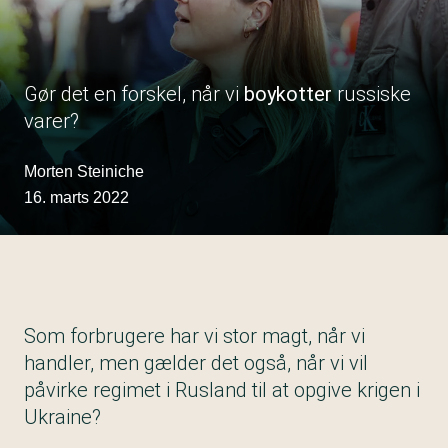
Gør det en forskel, når vi
boykotter
russiske
varer?
Morten Steiniche
16. marts 2022
Som forbrugere har vi stor magt, når vi
handler, men gælder det også, når vi vil
påvirke regimet i Rusland til at opgive krigen i
Ukraine?