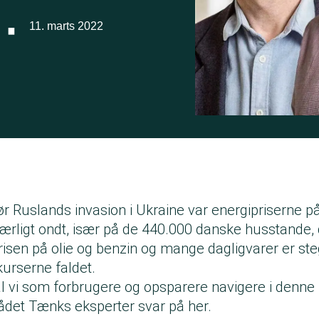
·
11. marts 2022
r Ruslands invasion i Ukraine var energipriserne p
ærligt ondt, især på de 440.000 danske husstande,
isen på olie og benzin og mange dagligvarer er st
kurserne faldet.
 vi som forbrugere og opsparere navigere i denne k
rådet Tænks eksperter svar på her.