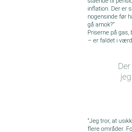
stående til pensi
inflation. Der er
nogensinde før ha
gå amok?”
Priserne på gas, 
– er faldet i værd
Der 
jeg
”Jeg tror, at us
flere områder. Fo