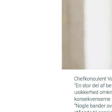
Chefkonsulent Va
”En stor del af 
usikkerhed omkri
konsekvenserne af
”Nogle bander ove