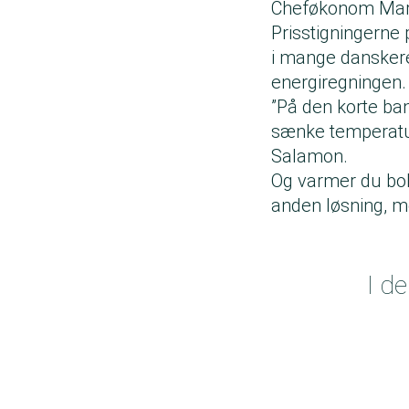
Cheføkonom Martin
Prisstigningerne 
i mange danskere
energiregningen.
”På den korte ba
sænke temperature
Salamon.
Og varmer du boli
anden løsning, 
I d