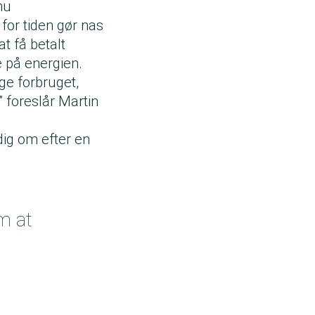
nu
for tiden gør nas
t få betalt
 på energien.
ge forbruget,
” foreslår Martin
dig om efter en
m at