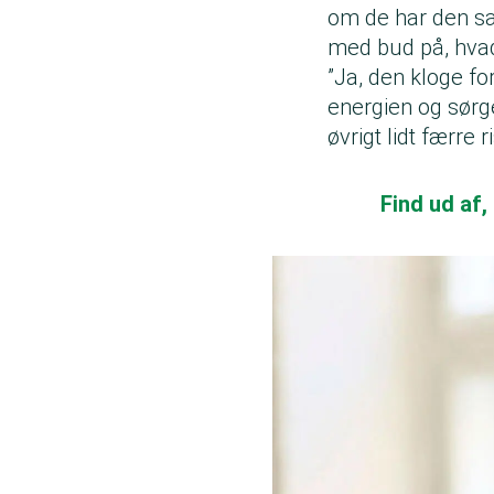
om de har den sa
med bud på, hvad
”Ja, den kloge fo
energien og sørger
øvrigt lidt færre 
Find ud af,