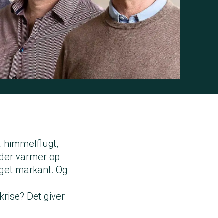
å himmelflugt,
 der varmer op
eget markant. Og
rise? Det giver