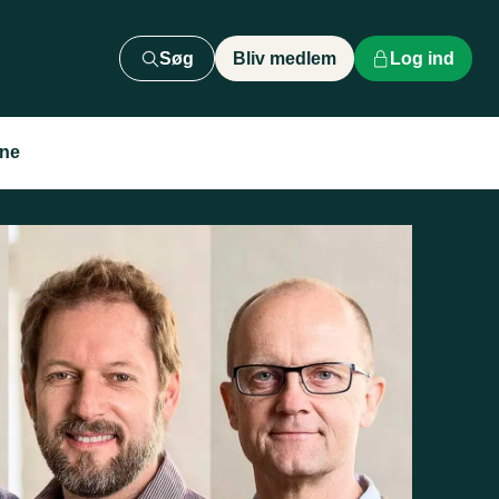
Søg
Bliv medlem
Log ind
rne