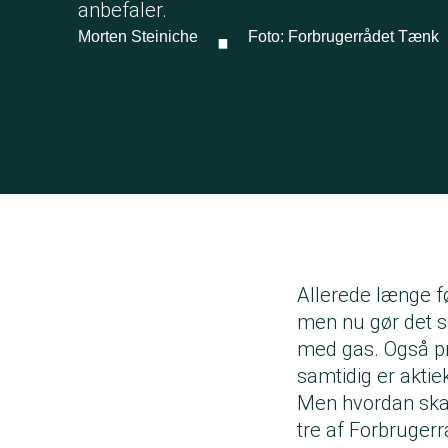
·
anbefaler.
Morten Steiniche
Foto: Forbrugerrådet Tænk
Allerede længe fø
men nu gør det s
med gas. Også pr
samtidig er aktie
Men hvordan skal
tre af Forbruger