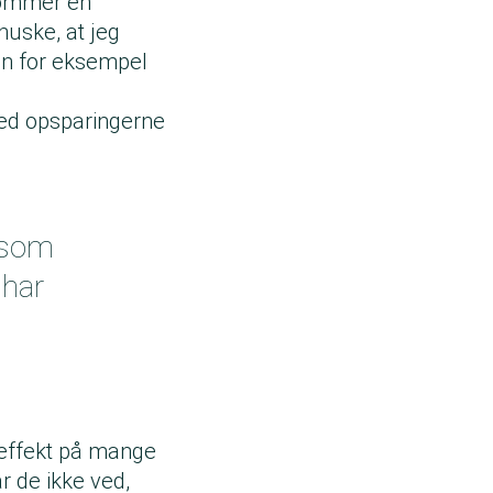
 kommer en
huske, at jeg
ien for eksempel
rmed opsparingerne
, som
 har
 effekt på mange
r de ikke ved,