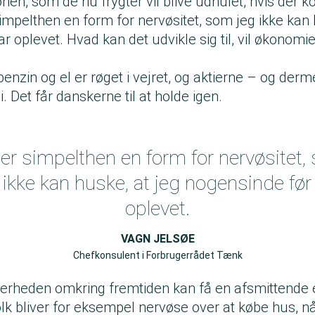
onen, som de nu frygter vil blive udhulet, hvis der
 simpelthen en form for nervøsitet, som jeg ikke kan 
r oplevet. Hvad kan det udvikle sig til, vil økonom
benzin og el er røget i vejret, og aktierne – og de
i. Det får danskerne til at holde igen.
er simpelthen en form for nervøsitet
 ikke kan huske, at jeg nogensinde før
oplevet.
VAGN JELSØE
Chefkonsulent i Forbrugerrådet Tænk
ikkerheden omkring fremtiden kan få en afsmittende
lk bliver for eksempel nervøse over at købe hus, nå