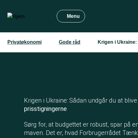
Gå
til
Menu
hovedindhold
Privatøkonomi
Gode råd
Krigen i Ukraine:
Krigen i Ukraine: Sådan undgår du at blive 
prisstigningerne
Sørg for, at budgettet er robust, spar på e
maven. Det er, hvad Forbrugerrådet Tænk