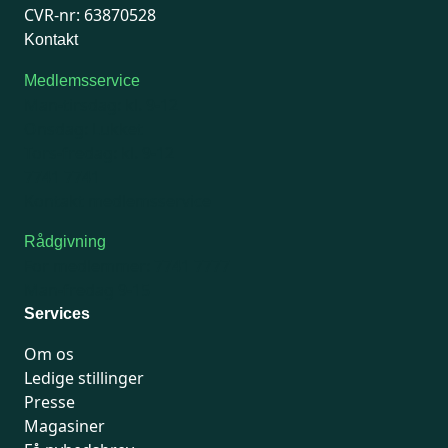
CVR-nr: 63870528
Kontakt
Medlemsservice
Man-tirsdag: kl. 9-12
Onsdag: Lukket
Tors-fredag: kl. 9-12
7741 7741
Kontakt medlemsservice
Rådgivning
For medlemmer: 7741 7777
Man-fredag 9-15
Services
Om os
Ledige stillinger
Presse
Magasiner