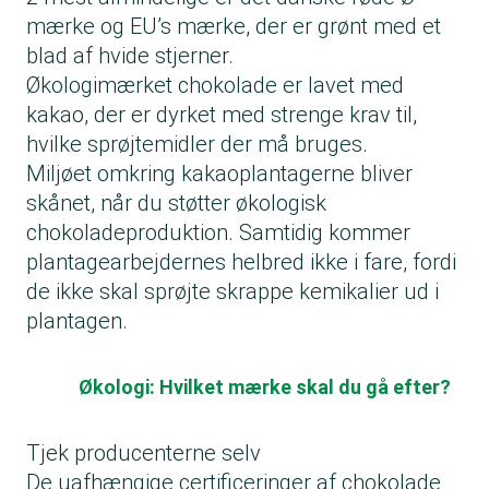
Elfenbenskysten og Ghana. Hovedmålet med
medlemmerne af programmet er Mars, Inc.,
mærke og EU’s mærke, der er grønt med et
med kakaotræer.
programmet er at bremse afskovning og
Ferrero og Hershey.
blad af hvide stjerner.
Blandt Mondelēz' chokolademærker er
genoprette områder med skov.
Økologimærket chokolade er lavet med
Marabou, Freia, Toblerone og Milka.
kakao, der er dyrket med strenge krav til,
hvilke sprøjtemidler der må bruges.
Miljøet omkring kakaoplantagerne bliver
skånet, når du støtter økologisk
chokoladeproduktion. Samtidig kommer
plantagearbejdernes helbred ikke i fare, fordi
de ikke skal sprøjte skrappe kemikalier ud i
plantagen.
Økologi: Hvilket mærke skal du gå efter?
Tjek producenterne selv
De uafhængige certificeringer af chokolade