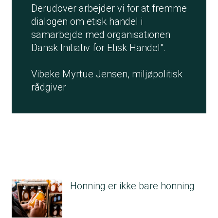
Derudover arbejder vi for at fremme
dialogen om etisk handel i
samarbejde med organisationen
Dansk Initiativ for Etisk Handel".
Vibeke Myrtue Jensen, miljøpolitisk
rådgiver
Honning er ikke bare honning