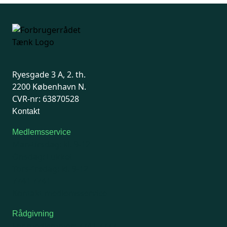
Ryesgade 3 A, 2. th.
2200 København N.
CVR-nr: 63870528
Kontakt
Medlemsservice
Man-tirsdag: kl. 9-12
Onsdag: Lukket
Tors-fredag: kl. 9-12
7741 7741
Kontakt medlemsservice
Rådgivning
For medlemmer: 7741 7777