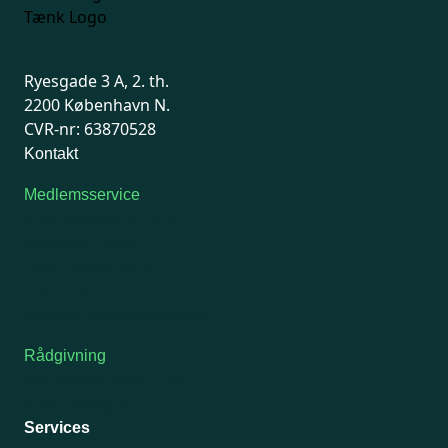
Ryesgade 3 A, 2. th.
2200 København N.
CVR-nr: 63870528
Kontakt
Medlemsservice
Man-tirsdag: kl. 9-12
Onsdag: Lukket
Tors-fredag: kl. 9-12
7741 7741
Kontakt medlemsservice
Rådgivning
For medlemmer: 7741 7777
Man-fredag 9-15
Services