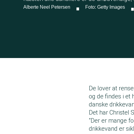
·
Alberte Neel Petersen
Foto: Getty Images
De lover at rense
og de findes i et 
danske drikkevand
Det har Christel
”Der er mange fo
drikkevand er sikk