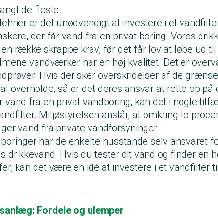
angt de fleste
lehner er det unødvendigt at investere i et vandfil
nskere, der får vand fra en privat boring. Vores dri
l en række skrappe krav, før det får lov at løbe ud t
lmene vandværker har en høj kvalitet. Det er overv
ndprøver. Hvis der sker overskridelser af de græns
 overholde, så er det deres ansvar at rette op på d
vand fra en privat vandboring, kan det i nogle tilf
 vandfilter. Miljøstyrelsen anslår, at omkring to proc
ger vand fra private vandforsyninger.
boringer har de enkelte husstande selv ansvaret for
es drikkevand. Hvis du tester dit vand og finder en 
r, kan det være en idé at investere i et vandfilter ti
sanlæg: Fordele og ulemper