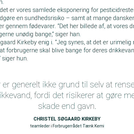
n.
det er vores samlede eksponering for pesticidrester
 udgøre en sundhedsrisiko – samt at mange dansker
ter gennem fødevarer. ”Det her billede af, at vores 
rugerne unødig bange,” siger han.
øgaard Kirkeby enig i. ”Jeg synes, at det er urimeli
er, at forbrugerne skal blive bange for deres drikkeva
” siger hun.
 er generelt ikke grund til selv at rense
ikkevand, fordi det risikerer at gøre m
skade end gavn.
CHRISTEL SØGAARD KIRKEBY
teamleder i Forbrugerrådet Tænk Kemi