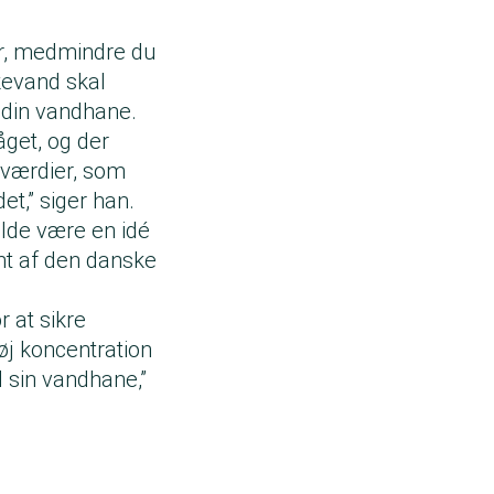
ter, medmindre du
kkevand skal
il din vandhane.
åget, og der
eværdier, som
et,” siger han.
ælde være en idé
ent af den danske
 at sikre
høj koncentration
l sin vandhane,”