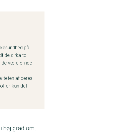
Folkesundhed på
dt de cirka to
fælde være en idé
liteten af deres
offer, kan det
i høj grad om,