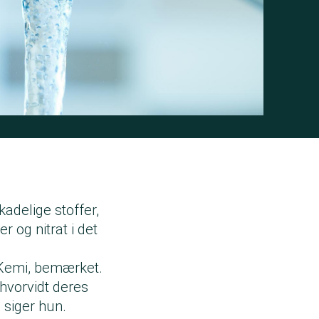
kadelige stoffer,
r og nitrat i det
 Kemi, bemærket.
hvorvidt deres
” siger hun.