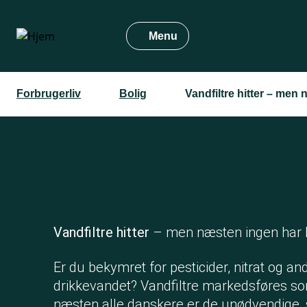
Gå
til
Menu
hovedindhold
Forbrugerliv
Bolig
Vandfiltre hitter – men
Vandfiltre hitter
– men næsten ingen har 
Er du bekymret for pesticider, nitrat og an
drikkevandet? Vandfiltre markedsføres so
næsten alle danskere er de unødvendige, s