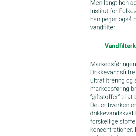
Men langt hen ad 
Institut for Folk
han peger også p
vandfilter.
Vandfilter
Markedsføringen a
Drikkevandsfiltr
ultrafiltrering og
markedsføring br
”giftstoffer” til 
Det er hverken en
drikkevandskvalit
forskellige stoff
koncentrationer. 