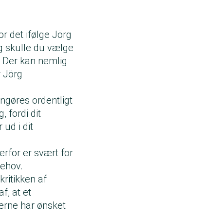
r det ifølge Jörg
g skulle du vælge
g. Der kan nemlig
r Jörg
engøres ordentligt
, fordi dit
 ud i dit
erfor er svært for
behov.
kritikken af
f, at et
terne har ønsket