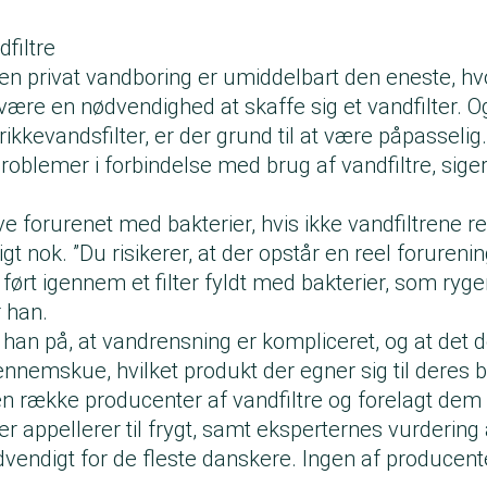
filtre
n privat vandboring er umiddelbart den eneste, hvo
være en nødvendighed at skaffe sig et vandfilter. O
drikkevandsfilter, er der grund til at være påpasseli
oblemer i forbindelse med brug af vandfiltre, sige
ve forurenet med bakterier, hvis ikke vandfiltrene r
igt nok. ”Du risikerer, at der opstår en reel forurening
ført igennem et filter fyldt med bakterier, som ryger
r han.
an på, at vandrensning er kompliceret, og at det d
ennemskue, hvilket produkt der egner sig til deres 
l en række producenter af vandfiltre og forelagt dem 
r appellerer til frygt, samt eksperternes vurdering a
dvendigt for de fleste danskere. Ingen af producen