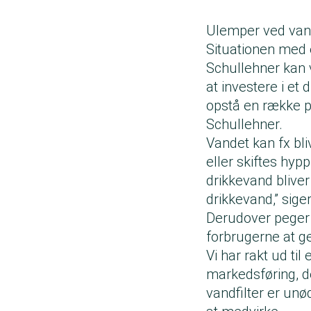
Ulemper ved vand
Situationen med e
Schullehner kan 
at investere i et 
opstå en række pr
Schullehner.
Vandet kan fx bli
eller skiftes hypp
drikkevand bliver 
drikkevand,” sige
Derudover peger h
forbrugerne at g
Vi har rakt ud ti
markedsføring, de
vandfilter er unø