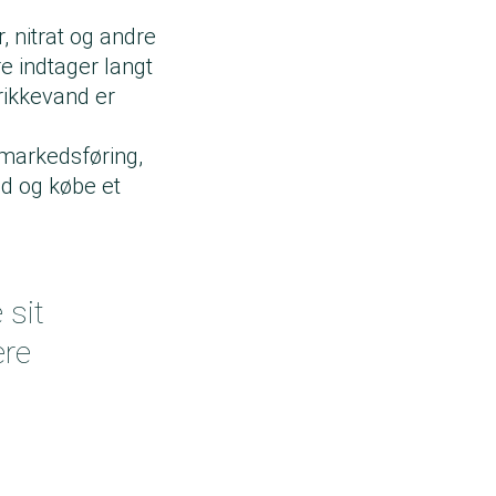
, nitrat og andre
e indtager langt
drikkevand er
g markedsføring,
nd og købe et
 sit
ere