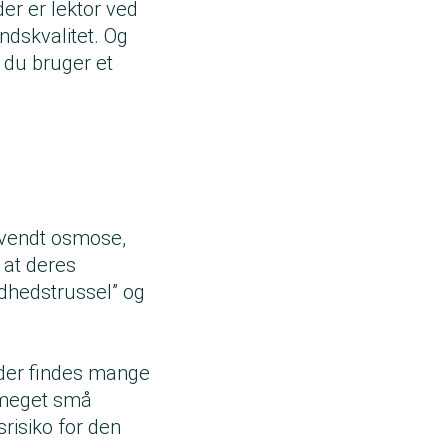
er er lektor ved
ndskvalitet. Og
 du bruger et
mvendt osmose,
, at deres
dhedstrussel” og
t der findes mange
i meget små
srisiko for den