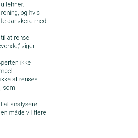
hullehner.
rening, og hvis
alle danskere med
til at rense
vende,” siger
sperten ikke
impel
 ikke at renses
n, som
l at analysere
 den måde vil flere