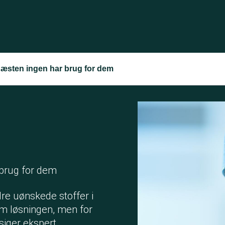
 næsten ingen har brug for dem
brug for dem
dre uønskede stoffer i
m løsningen, men for
iger ekspert.