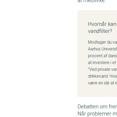
at medvirke.
Hvornår kan
vandfilter?
Modtager du va
Aarhus Universit
procent af dans
at investere i et 
”Ved private van
drikkevand. Hvis
være en idé at in
Debatten om fre
Når problemer me