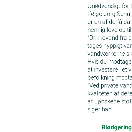
Unødvendigt for l
Ifølge Jörg Schul
er en af de få da
nemlig leve op ti
”Drikkevand fra a
tages hyppigt va
vandværkerne skal
Hvis du modtager 
at investere i et
befolkning modta
”Ved private vand
kvaliteten af der
af uønskede stoffe
siger han.
Blødgøring