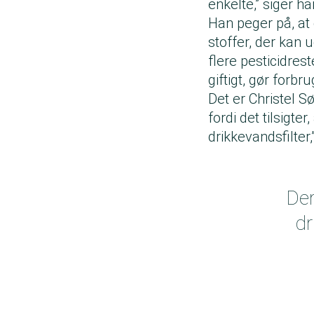
enkelte,” siger ha
Han peger på, at 
stoffer, der kan
flere pesticidres
giftigt, gør forb
Det er Christel S
fordi det tilsigt
drikkevandsfilter,
Der
dr