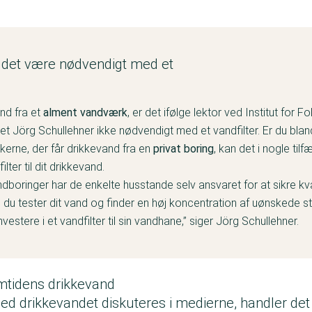
 det være nødvendigt med et
nd fra et
alment vandværk
, er det ifølge lektor ved Institut for 
et Jörg Schullehner ikke nødvendigt med et vandfilter. Er du blan
kerne, der får drikkevand fra en
privat boring
, kan det i nogle til
filter til dit drikkevand.
dboringer har de enkelte husstande selv ansvaret for at sikre kva
 du tester dit vand og finder en høj koncentration af uønskede st
vestere i et vandfilter til sin vandhane,” siger Jörg Schullehner.
mtidens drikkevand
d drikkevandet diskuteres i medierne, handler det 