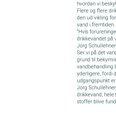
hvordan vi beskyt
Flere og flere dr
den ud vikling f
vand i fremtiden
”Hvis forureningen
drikkevandet på 
Jörg Schullehner
Ser vi på det van
grund til bekymr
vandbehandling be
yderligere, fordi
udgangspunkt er
Jörg Schullehner 
drikkevand, hele t
stoffer blive fun