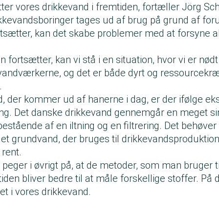
ter vores drikkevand i fremtiden, fortæller Jörg Sc
ikkevandsboringer tages ud af brug på grund af foru
ortsætter, kan det skabe problemer med at forsyne 
.
 fortsætter, kan vi stå i en situation, hvor vi er nødt 
vandværkerne, og det er både dyrt og ressourcekræ
.
d, der kommer ud af hanerne i dag, er der ifølge ek
ing. Det danske drikkevand gennemgår en meget s
stående af en iltning og en filtrering. Det behøver
 det grundvand, der bruges til drikkevandsproduktio
 rent.
peger i øvrigt på, at de metoder, som man bruger ti
iden bliver bedre til at måle forskellige stoffer. På
det i vores drikkevand.