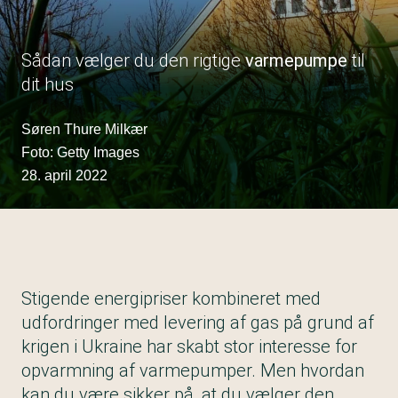
Sådan vælger du den rigtige
varmepumpe
til
dit hus
Søren Thure Milkær
Foto: Getty Images
28. april 2022
Stigende energipriser kombineret med
udfordringer med levering af gas på grund af
krigen i Ukraine har skabt stor interesse for
opvarmning af varmepumper. Men hvordan
kan du være sikker på, at du vælger den