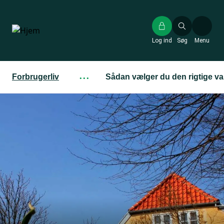
Gå
til
hovedindhold
Log ind
Søg
Menu
Forbrugerliv
···
Sådan vælger du den rigtige va