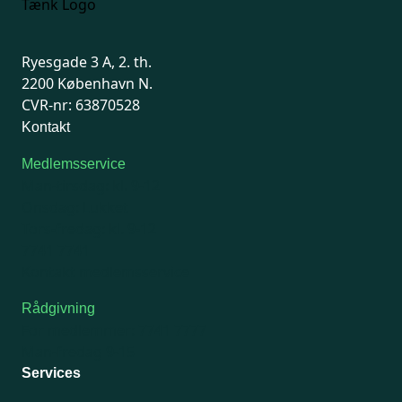
Ryesgade 3 A, 2. th.
2200 København N.
CVR-nr: 63870528
Kontakt
Medlemsservice
Man-tirsdag: kl. 9-12
Onsdag: Lukket
Tors-fredag: kl. 9-12
7741 7741
Kontakt medlemsservice
Rådgivning
For medlemmer: 7741 7777
Man-fredag 9-15
Services