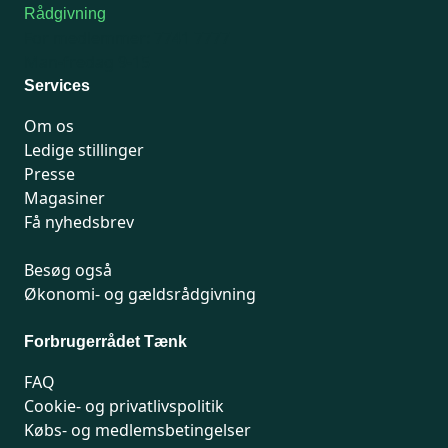
Rådgivning
For medlemmer: 7741 7777
Man-fredag 9-15
Services
Om os
Ledige stillinger
Presse
Magasiner
Få nyhedsbrev
Besøg også
Økonomi- og gældsrådgivning
Forbrugerrådet Tænk
FAQ
Cookie- og privatlivspolitik
Købs- og medlemsbetingelser