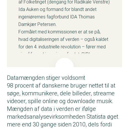
af Folketinget (dengang for Radikale Venstre)
Ida Auken og formand for blandt andet
ingeniørernes fagforbund IDA Thomas
Damkjær Petersen.
Formålet med kommissionen er at se på,
hvad digitaliseringen af verden – også kaldet
for den 4. industrielle revolution – fører med
sig af forandringer i samfundet. SIRI-
kommissionen får løbende nye medlemmer,
og i dag hedder den SIRI-kommisionen 4.0
for at signalere, at det er den fjerde SIRI-
Datamængden stiger voldsomt
kommission. Du kan læse mere om
98 procent af danskerne bruger nettet til at
kommissionen på
www.ida.dk/om-
søge, kommunikere, dele billeder, streame
ida/temaer/siri-kommissionen
.
videoer, spille online og downloade musik.
Mængden af data i verden er ifølge
markedsanalysevirksomheden Statista øget
mere end 30 gange siden 2010, dels fordi