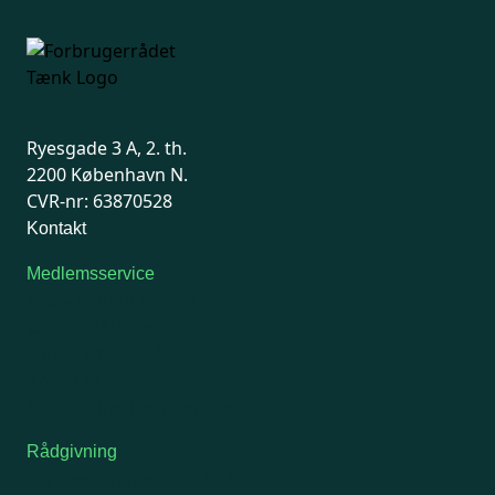
Ryesgade 3 A, 2. th.
2200 København N.
CVR-nr: 63870528
Kontakt
Medlemsservice
Man-tirsdag: kl. 9-12
Onsdag: Lukket
Tors-fredag: kl. 9-12
7741 7741
Kontakt medlemsservice
Rådgivning
For medlemmer: 7741 7777