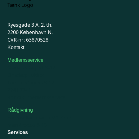
Ryesgade 3 A, 2. th.
2200 København N.
CVR-nr: 63870528
Kontakt
Medlemsservice
Man-tirsdag: kl. 9-12
Onsdag: Lukket
Tors-fredag: kl. 9-12
7741 7741
Kontakt medlemsservice
Rådgivning
For medlemmer: 7741 7777
Man-fredag 9-15
Services