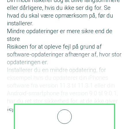
Din mobil risikerer dog at blive langsommere
eller dårligere, hvis du ikke ser dig for. Se
hvad du skal være opmærksom på, før du
installerer.
Mindre opdateringer er mere sikre end de
store
Risikoen for at opleve fejl på grund af
software-opdateringer afhænger af, hvor stor
opdateringen er.
Installerer du en mindre opdatering, for
eksempel hvis du opdaterer din iPhones
software fra version 11.3 til 11.3.1 eller din
Android-smartphone fra version 9.0 til 9.0.1,
har du ret stor sikkerhed for, at de ikke giver
fejl på din mobil.