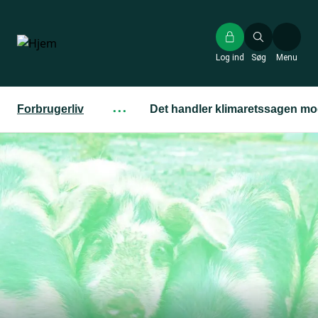
Gå
til
hovedindhold
Log ind
Søg
Menu
Forbrugerliv
···
Det handler klimaretssagen m