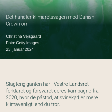
Det handler klimaretssagen mod Danish
Crown om
Christina Vejsgaard
Foto: Getty Images
23. januar 2024
Slagterigiganten har i Vestre Landsret
forklaret og forsvaret deres kampagne fra
2020, hvor de påstod, at svinekød er mere
klimavenligt, end du tror.