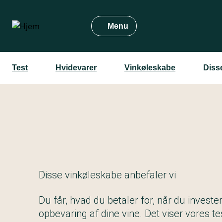
Gå
til
Menu
hovedindhold
Test
Hvidevarer
Vinkøleskabe
Diss
Disse vinkøleskabe anbefaler vi
Du får, hvad du betaler for, når du investere
opbevaring af dine vine. Det viser vores te