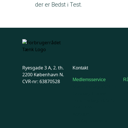
der er Bedst i Test.
Ryesgade 3 A, 2. th.
Kontakt
2200 København N.
Medlemsservice
Rå
CVR-nr: 63870528
Man-tirsdag: kl. 9-12
F
Onsdag: Lukket
7
Tors-fredag: kl. 9-12
Ma
7741 7741
Kontakt
medlemsservice