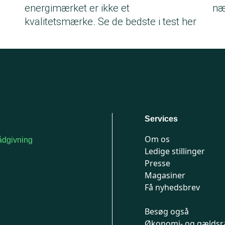
energimærket er ikke et
næ
kvalitetsmærke. Se de bedste i test her
Services
Om os
dgivning
Ledige stillinger
or medlemmer: 7741
Presse
777
Magasiner
n-fredag 9-15
Få nyhedsbrev
Besøg også
Økonomi- og gældsr