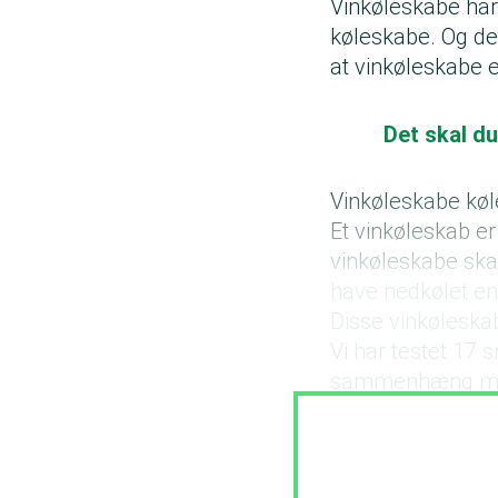
Vinkøleskabe har e
køleskabe. Og det
at vinkøleskabe e
Det skal d
Vinkøleskabe køle
Et vinkøleskab er
vinkøleskabe skal
have nedkølet en 
Disse vinkøleska
Vi har testet 17 
sammenhæng melle
bedste.