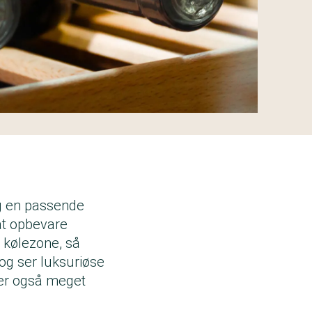
og en passende
 at opbevare
 kølezone, så
og ser luksuriøse
ger også meget