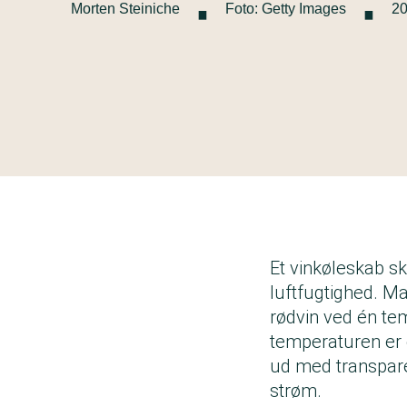
·
·
Morten Steiniche
Foto: Getty Images
20
Et vinkøleskab s
luftfugtighed. Ma
rødvin ved én te
temperaturen er 
ud med transpare
strøm.