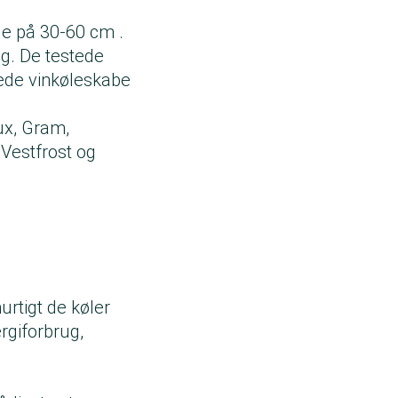
e på 30-60 cm .
ng. De testede
tede vinkøleskabe
ux, Gram,
Vestfrost og
urtigt de køler
rgiforbrug,