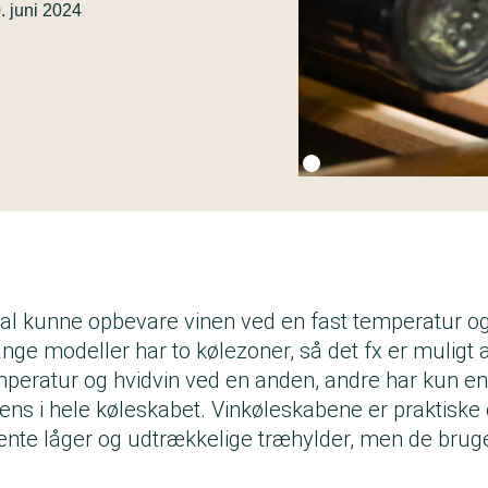
. juni 2024
Fotokredit:
Getty Images
kal kunne opbevare vinen ved en fast temperatur 
nge modeller har to kølezoner, så det fx er muligt
mperatur og hvidvin ved en anden, andre har kun en
ens i hele køleskabet. Vinkøleskabene er praktiske 
nte låger og udtrækkelige træhylder, men de bru