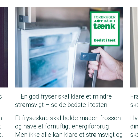
s
En god fryser skal klare et mindre
Fr
strømsvigt – se de bedste i testen
sk
n
Et fryseskab skal holde maden frossen
Hv
t
og have et fornuftigt energiforbrug.
di
b,
Men ikke alle kan klare et strømsvigt og
sk