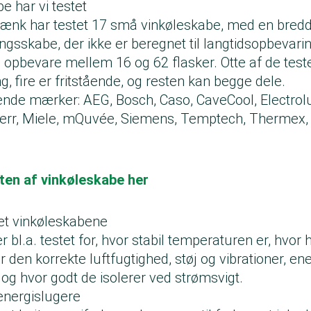
e har vi testet
ænk har testet 17 små vinkøleskabe, med en bredd
ingsskabe, der ikke er beregnet til langtidsopbevari
 opbevare mellem 16 og 62 flasker. Otte af de tes
g, fire er fritstående, og resten kan begge dele.
lgende mærker: AEG, Bosch, Caso, CaveCool, Electrol
err, Miele, mQuvée, Siemens, Temptech, Thermex, 
ten af vinkøleskabe her
tet vinkøleskabene
 bl.a. testet for, hvor stabil temperaturen er, hvor h
 den korrekte luftfugtighed, støj og vibrationer, ene
og hvor godt de isolerer ved strømsvigt.
energislugere