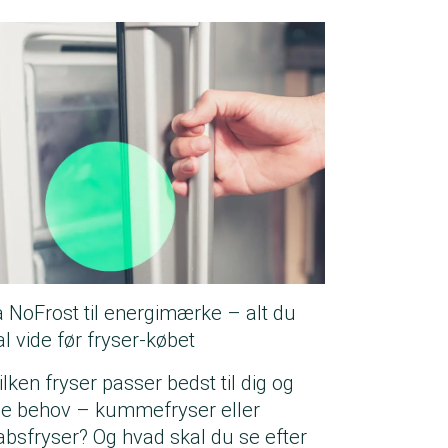
a NoFrost til energimærke – alt du
al vide før fryser-købet
ilken fryser passer bedst til dig og
ne behov – kummefryser eller
absfryser? Og hvad skal du se efter