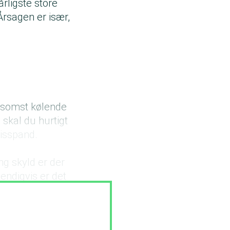
årligste store
Årsagen er især,
angsomst kølende
 skal du hurtigt
 isspand.
ng skyld er der
ndigvis er det