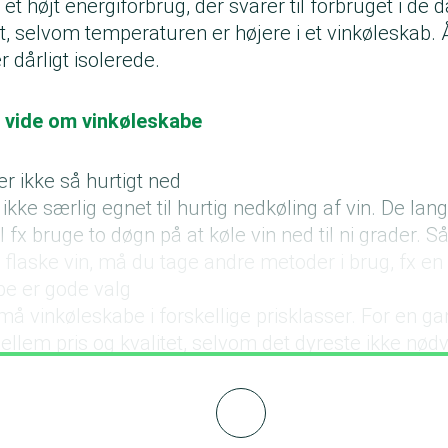
t højt energiforbrug, der svarer til forbruget i de d
, selvom temperaturen er højere i et vinkøleskab. 
r dårligt isolerede.
u vide om vinkøleskabe
r ikke så hurtigt ned
 ikke særlig egnet til hurtig nedkøling af vin. De l
 fx bruge to døgn på at køle vin ned til ni grader. Så
flaske vin, må du tage andre metoder i brug, fx en
be er gode valg
små vinkøleskabe i forskellige prisklasser. For en ga
m pris og kvalitet, selvom det dyreste ikke nødve