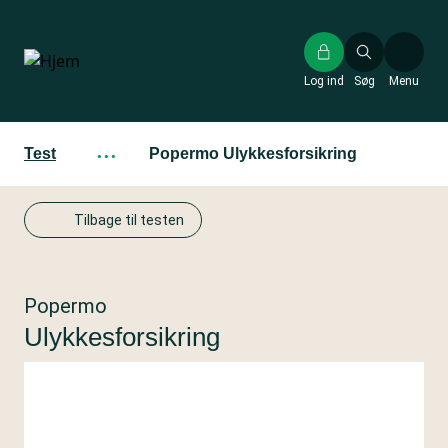
Gå
til
hovedindhold
Log ind
Søg
Menu
Test
···
Popermo Ulykkesforsikring
Tilbage til testen
Popermo
Ulykkesforsikring