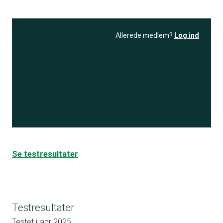
Allerede medlem?
Log ind
Se resultatet
og få adgang
til 150+ andre test
Bliv medlem
Se testresultater
Testresultater
Testet i
apr 2025