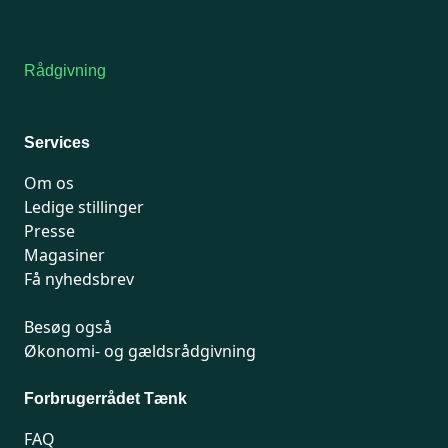
7741 7741
Kontakt medlemsservice
Rådgivning
For medlemmer: 7741 7777
Man-fredag 9-15
Services
Om os
Ledige stillinger
Presse
Magasiner
Få nyhedsbrev
Besøg også
Økonomi- og gældsrådgivning
Forbrugerrådet Tænk
FAQ