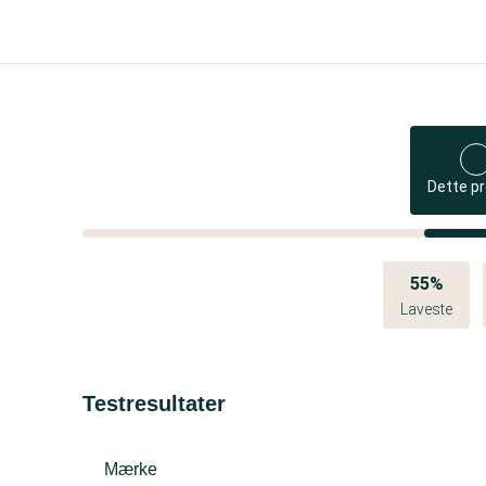
Dette p
55%
Laveste
Testresultater
Mærke