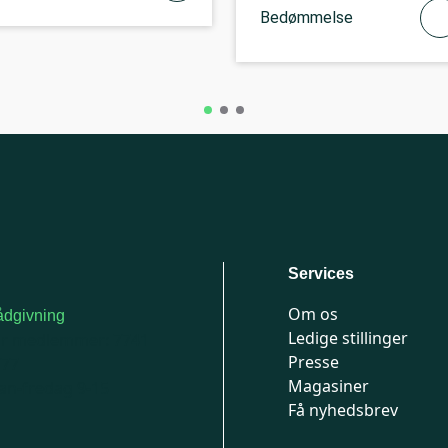
Bedømmelse
Services
Om os
dgivning
Ledige stillinger
or medlemmer: 7741
Presse
777
Magasiner
n-fredag 9-15
Få nyhedsbrev