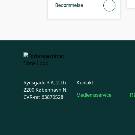
Bedømmelse
Ryesgade 3 A, 2. th.
Kontakt
2200 København N.
Medlemsservice
Rå
CVR-nr: 63870528
Man-tirsdag: kl. 9-12
F
Onsdag: Lukket
7
Tors-fredag: kl. 9-12
Ma
7741 7741
Kontakt