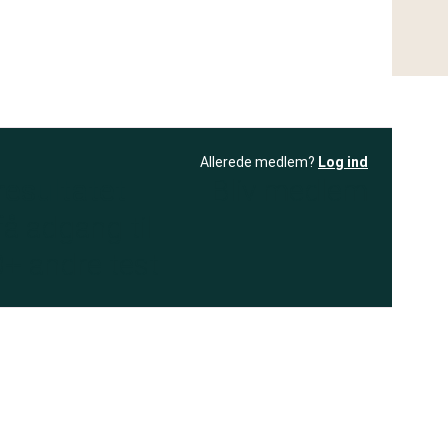
Allerede medlem?
Log ind
resultatet
Bliv medlem
få adgang til
+ andre test