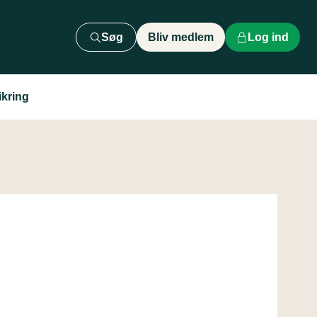
Søg
Bliv medlem
Log ind
ikring