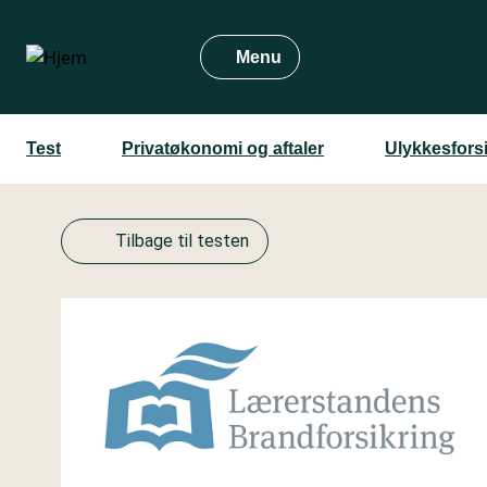
Gå
til
Menu
hovedindhold
Test
Privatøkonomi og aftaler
Ulykkesfors
Tilbage til testen