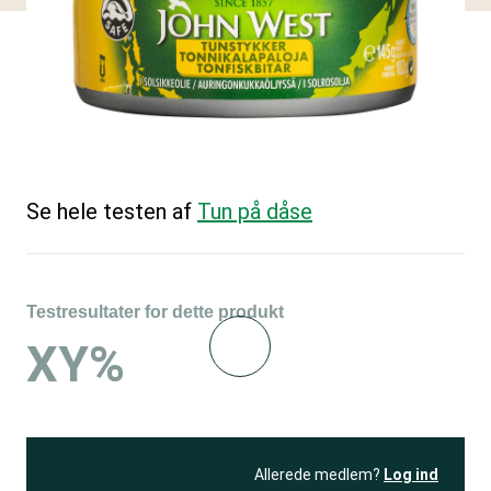
Se hele testen af
Tun på dåse
Testresultater for dette produkt
XY%
Allerede medlem?
Log ind