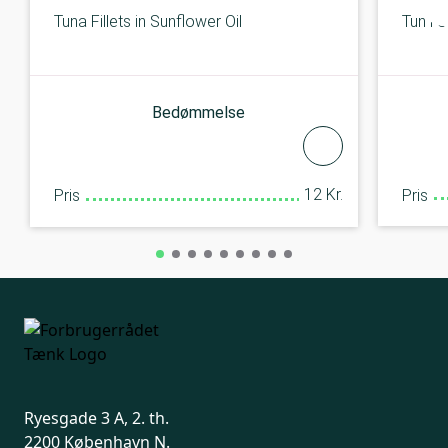
Tun i o
Tuna Fillets in Sunflower Oil
Bedømmelse
12 Kr.
Pris
Pris
Ryesgade 3 A, 2. th.
2200 København N.