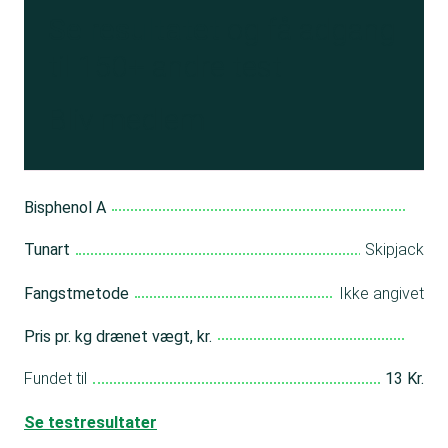
Se resultatet
og få adgang
til 150+ andre test
Bliv medlem
Bisphenol A
Tunart
Skipjack
Fangstmetode
Ikke angivet
Pris pr. kg drænet vægt, kr.
Fundet til
13 Kr.
Se testresultater