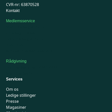
CVR-nr: 63870528
Kontakt
Medlemsservice
Man-tirsdag: kl. 9-12
Onsdag: Lukket
Tors-fredag: kl. 9-12
7741 7741
Kontakt medlemsservice
Rådgivning
For medlemmer: 7741 7777
Man-fredag 9-15
Services
Om os
Ledige stillinger
Presse
Magasiner