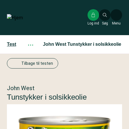
Gå
til
hovedindhold
Log ind
Søg
Menu
Test
···
John West Tunstykker i solsikkeolie
Tilbage til testen
John West
Tunstykker i solsikkeolie