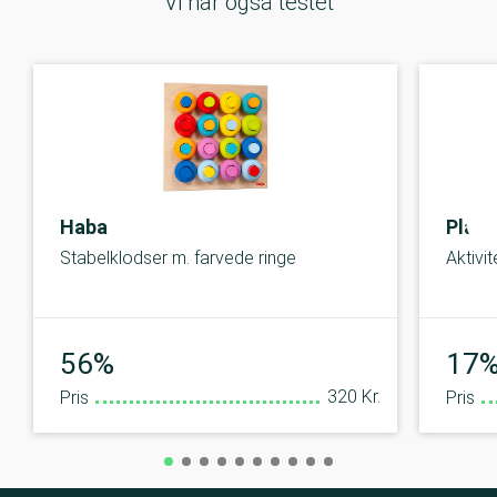
Vi har også testet
Haba
Plan
Stabelklodser m. farvede ringe
Aktivi
Middel
56%
17
320 Kr.
Pris
Pris