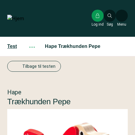
Gå
til
hovedindhold
Log ind
Søg
Menu
Test
···
Hape Trækhunden Pepe
Tilbage til testen
Hape
Trækhunden Pepe