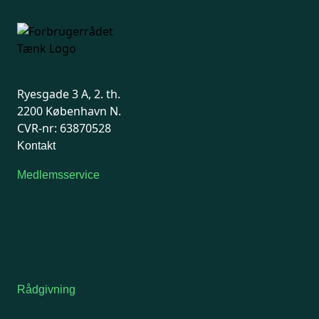
Ryesgade 3 A, 2. th.
2200 København N.
CVR-nr: 63870528
Kontakt
Medlemsservice
Man-tirsdag: kl. 9-12
Onsdag: Lukket
Tors-fredag: kl. 9-12
7741 7741
Kontakt medlemsservice
Rådgivning
For medlemmer: 7741 7777