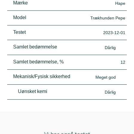
Mærke
Hape
solgt et meget begrænset antal af varen i 2023."
Model
Trækhunden Pepe
Testet
2023-12-01
Samlet bedømmelse
Dårlig
Samlet bedømmelse, %
12
Mekanisk/Fysisk sikkerhed
Meget god
Uønsket kemi
Dårlig