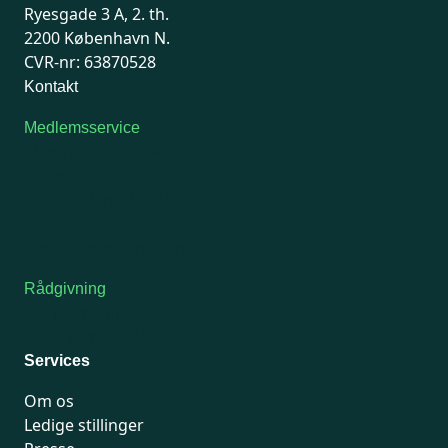
Ryesgade 3 A, 2. th.
2200 København N.
CVR-nr: 63870528
Kontakt
Medlemsservice
Man-tirsdag: kl. 9-12
Onsdag: Lukket
Tors-fredag: kl. 9-12
7741 7741
Kontakt medlemsservice
Rådgivning
For medlemmer: 7741 7777
Man-fredag 9-15
Services
Om os
Ledige stillinger