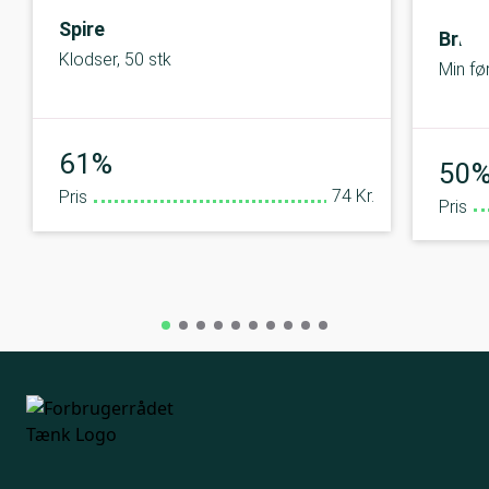
Spire
Brio
Klodser, 50 stk
Min fø
God
61%
50
74 Kr.
Pris
Pris