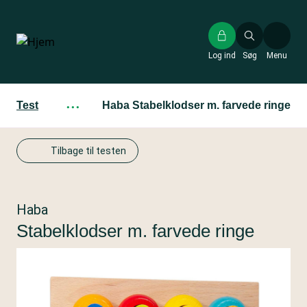
Gå
til
hovedindhold
Log ind
Søg
Menu
Test
···
Haba Stabelklodser m. farvede ringe
Tilbage til testen
Haba
Stabelklodser m. farvede ringe