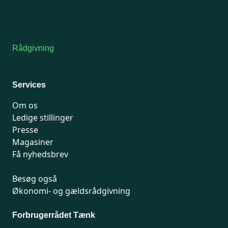
Tors-fredag: kl. 9-12
7741 7741
Kontakt medlemsservice
Rådgivning
For medlemmer: 7741 7777
Man-fredag 9-15
Services
Om os
Ledige stillinger
Presse
Magasiner
Få nyhedsbrev
Besøg også
Økonomi- og gældsrådgivning
Forbrugerrådet Tænk