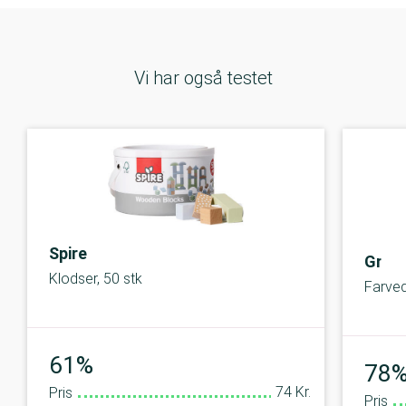
Vi har også testet
Spire
Grim
Klodser, 50 stk
Farved
God
61%
78
74 Kr.
Pris
Pris