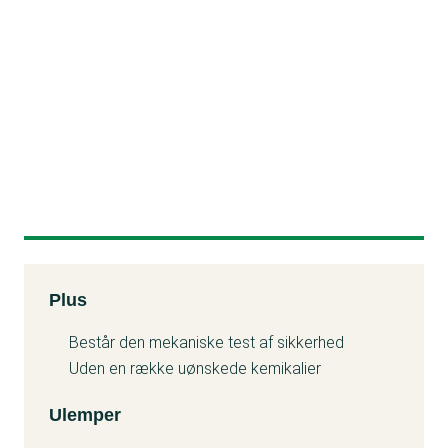
Produkt plusser og minusser
Plus
Minu
Består den mekaniske test af sikkerhed
Uden en række uønskede kemikalier
Ulemper