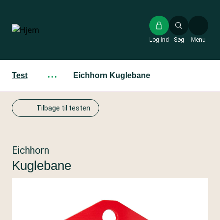
Gå
til
hovedindhold
Log ind
Søg
Menu
Test
···
Eichhorn Kuglebane
Tilbage til testen
Eichhorn
Kuglebane