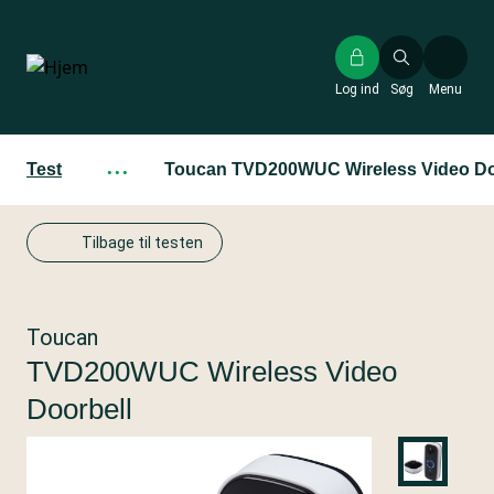
Gå
til
hovedindhold
Log ind
Søg
Menu
Test
···
Toucan TVD200WUC Wireless Video Do
Tilbage til testen
Toucan
TVD200WUC Wireless Video
Doorbell