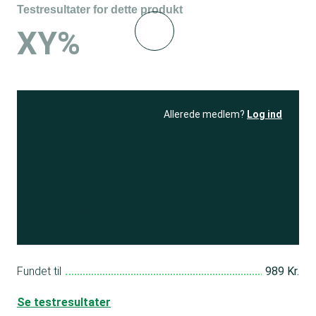
Testresultater for dette produkt
XY%
Allerede medlem?
Log ind
Se resultatet
og få adgang
til 150+ andre test
Bliv medlem
Fundet til
989 Kr.
Se testresultater