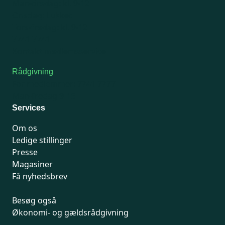
Man-tirsdag: kl. 9-12
Onsdag: Lukket
Tors-fredag: kl. 9-12
7741 7741
Kontakt medlemsservice
Rådgivning
For medlemmer: 7741 7777
Man-fredag 9-15
Services
Om os
Ledige stillinger
Presse
Magasiner
Få nyhedsbrev
Besøg også
Økonomi- og gældsrådgivning