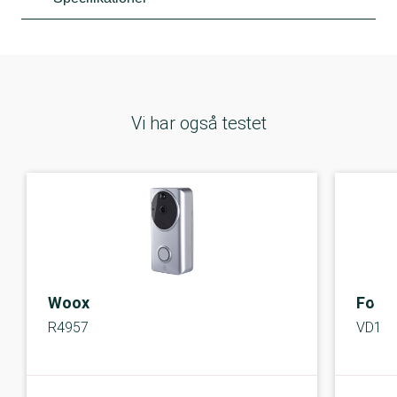
Vi har også testet
Woox
Fosc
R4957
VD1