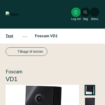
Gå
til
hovedindhold
Log ind
Søg
Menu
Test
···
Foscam VD1
Tilbage til testen
Foscam
VD1