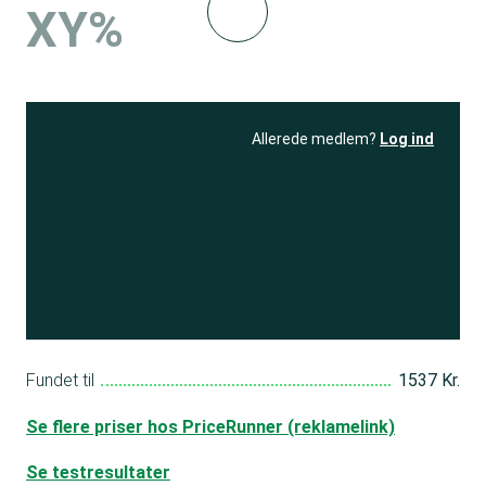
XY%
Allerede medlem?
Log ind
Se resultatet
og få adgang
til 150+ andre test
Bliv medlem
Fundet til
1537 Kr.
Se flere priser hos PriceRunner (reklamelink)
Se testresultater