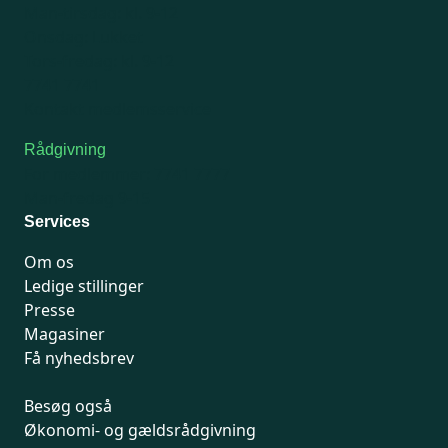
Man-tirsdag: kl. 9-12
Onsdag: Lukket
Tors-fredag: kl. 9-12
7741 7741
Kontakt medlemsservice
Rådgivning
For medlemmer: 7741 7777
Man-fredag 9-15
Services
Om os
Ledige stillinger
Presse
Magasiner
Få nyhedsbrev
Besøg også
Økonomi- og gældsrådgivning