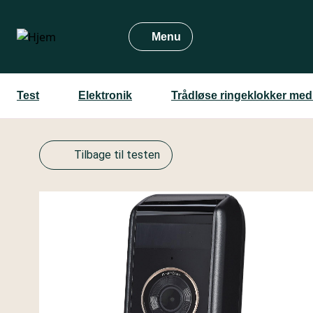
Gå
til
Menu
hovedindhold
Test
Elektronik
Trådløse ringeklokker me
Tilbage til testen