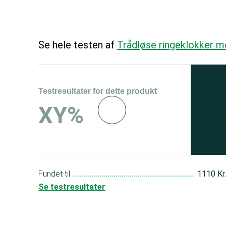
Se hele testen af
Trådløse ringeklokker 
Testresultater for dette produkt
Se 
XY%
og 
150
Fundet til
1110 Kr
Se testresultater