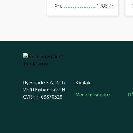
1786 Kr.
Pris
Ryesgade 3 A, 2. th.
Kontakt
2200 København N.
Medlemsservice
Rå
CVR-nr: 63870528
Man-tirsdag: kl. 9-12
F
Onsdag: Lukket
7
Tors-fredag: kl. 9-12
Ma
7741 7741
Kontakt