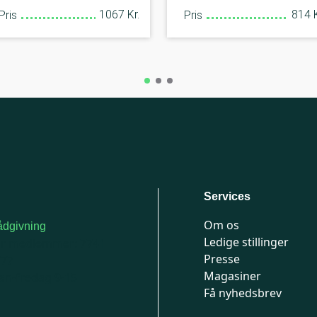
1067 Kr.
814 K
Pris
Pris
Services
Om os
dgivning
Ledige stillinger
or medlemmer: 7741
Presse
777
Magasiner
n-fredag 9-15
Få nyhedsbrev