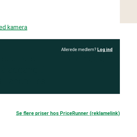
med kamera
Allerede medlem?
Log ind
resultatet
Bliv medlem
få adgang til
+ andre test
.
Se flere priser hos PriceRunner (reklamelink)