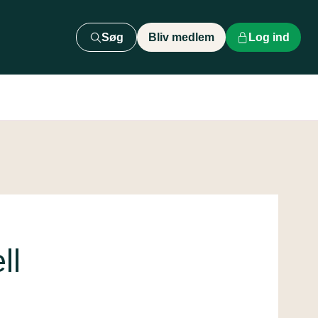
Søg
Bliv medlem
Log ind
ll