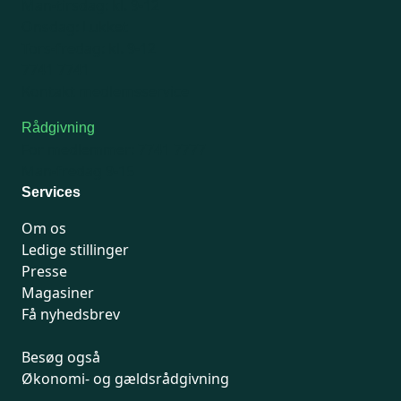
Man-tirsdag: kl. 9-12
Onsdag: Lukket
Tors-fredag: kl. 9-12
7741 7741
Kontakt medlemsservice
Rådgivning
For medlemmer: 7741 7777
Man-fredag 9-15
Services
Om os
Ledige stillinger
Presse
Magasiner
Få nyhedsbrev
Besøg også
Økonomi- og gældsrådgivning