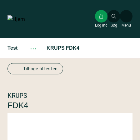
Gå
til
hovedindhold
Log ind
Søg
Menu
Test
···
KRUPS FDK4
Tilbage til testen
KRUPS
FDK4