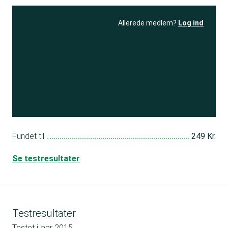
Allerede medlem?
Log ind
Se resultatet
og få adgang
til 150+ andre test
Bliv medlem
Fundet til
249 Kr.
Se testresultater
Testresultater
Testet i
apr 2015