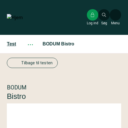
Gå
til
hovedindhold
Log ind
Søg
Menu
Test
···
BODUM Bistro
Tilbage til testen
BODUM
Bistro