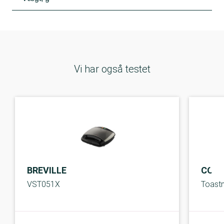
Vi har også testet
BREVILLE
COOK
VST051X
Toast