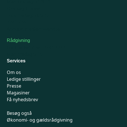
Man-tirsdag: kl. 9-12
Onsdag: Lukket
Tors-fredag: kl. 9-12
7741 7741
Kontakt medlemsservice
Rådgivning
For medlemmer: 7741 7777
Man-fredag 9-15
Services
Om os
Ledige stillinger
Presse
Magasiner
Få nyhedsbrev
Besøg også
Økonomi- og gældsrådgivning