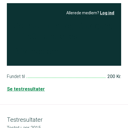
Allerede medlem?
Log ind
Se resultatet
og få adgang
til 150+ andre test
Bliv medlem
Fundet til
200 Kr.
Se testresultater
Testresultater
Testet i
apr 2015