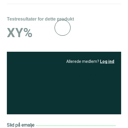
Testresultater for dette produkt
XY%
Allerede medlem?
Log ind
Se resultatet
og få adgang
til 150+ andre test
Bliv medlem
Slid på emalje