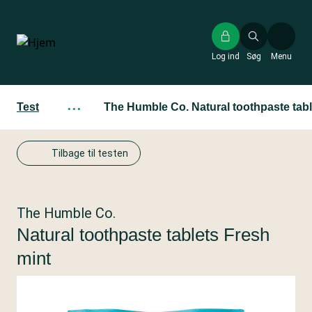
Gå
til
hovedindhold
Log ind
Søg
Menu
Test
···
The Humble Co. Natural toothpaste tabl
Tilbage til testen
The Humble Co.
Natural toothpaste tablets Fresh
mint