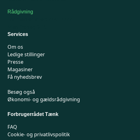
Rådgivning
For medlemmer: 7741 7777
Man-fredag 9-15
Services
Om os
Ledige stillinger
Presse
Magasiner
Få nyhedsbrev
Besøg også
Økonomi- og gældsrådgivning
Forbrugerrådet Tænk
FAQ
Cookie- og privatlivspolitik