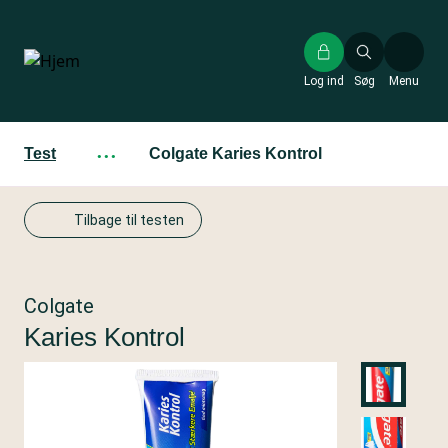
Gå
til
hovedindhold
Log ind
Søg
Menu
Test
···
Colgate Karies Kontrol
Tilbage til testen
Colgate
Karies Kontrol