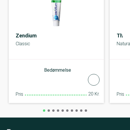
Zendium
The 
Classic
Natura
Bedømmelse
20 Kr.
Pris
Pris