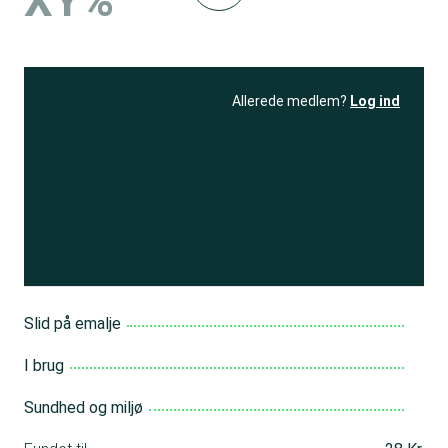
XY%
Allerede medlem?
Log ind
Se resultatet
og få adgang
til 150+ andre test
Bliv medlem
Slid på emalje
I brug
Sundhed og miljø