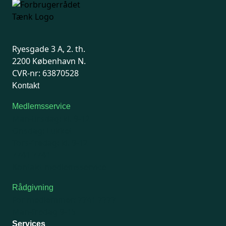
Ryesgade 3 A, 2. th.
2200 København N.
CVR-nr: 63870528
Kontakt
Medlemsservice
Man-tirsdag: kl. 9-12
Onsdag: Lukket
Tors-fredag: kl. 9-12
7741 7741
Kontakt medlemsservice
Rådgivning
For medlemmer: 7741 7777
Man-fredag 9-15
Services