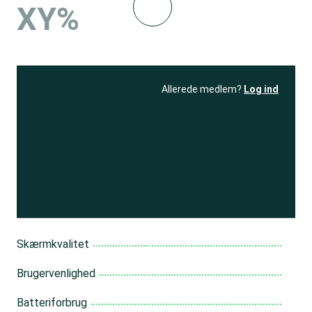
XY%
Allerede medlem?
Log ind
Se resultatet
og få adgang
til 150+ andre test
Bliv medlem
Skærmkvalitet
Brugervenlighed
Batteriforbrug