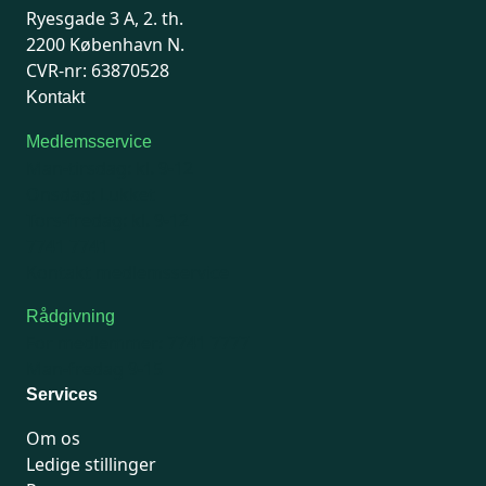
Ryesgade 3 A, 2. th.
2200 København N.
CVR-nr: 63870528
Kontakt
Medlemsservice
Man-tirsdag: kl. 9-12
Onsdag: Lukket
Tors-fredag: kl. 9-12
7741 7741
Kontakt medlemsservice
Rådgivning
For medlemmer: 7741 7777
Man-fredag 9-15
Services
Om os
Ledige stillinger