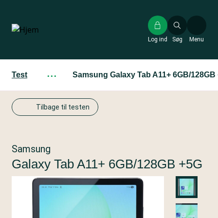
Gå
til
hovedindhold
Log ind
Søg
Menu
Test
···
Samsung Galaxy Tab A11+ 6GB/128GB
Tilbage til testen
Samsung
Galaxy Tab A11+ 6GB/128GB +5G