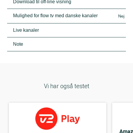
Download til off-line visning
Mulighed for flow tv med danske kanaler
Nej
Live kanaler
Note
Vi har også testet
Amaz