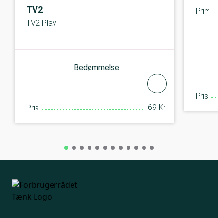
TV2
Prime
TV2 Play
Bedømmelse
Pris
69 Kr.
Pris