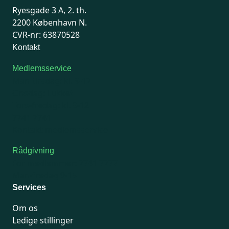
Ryesgade 3 A, 2. th.
2200 København N.
CVR-nr: 63870528
Kontakt
Medlemsservice
Man-tirsdag: kl. 9-12
Onsdag: Lukket
Tors-fredag: kl. 9-12
7741 7741
Kontakt medlemsservice
Rådgivning
For medlemmer: 7741 7777
Man-fredag 9-15
Services
Om os
Ledige stillinger