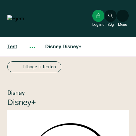
Gå
til
hovedindhold
Log ind
Søg
Menu
Test
···
Disney Disney+
Tilbage til testen
Disney
Disney+