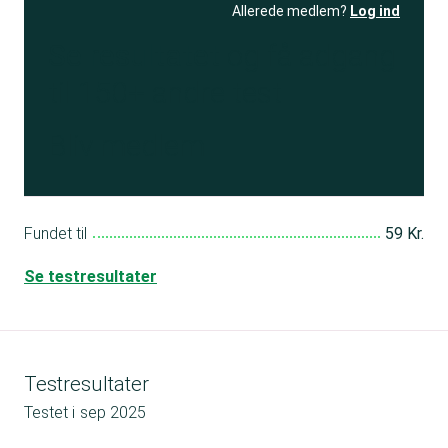
Allerede medlem?
Log ind
Se resultatet
og få adgang
til 150+ andre test
Bliv medlem
Fundet til
59 Kr.
Se testresultater
Testresultater
Testet i
sep 2025