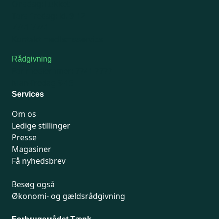
Onsdag: Lukket
Tors-fredag: kl. 9-12
7741 7741
Kontakt medlemsservice
Rådgivning
For medlemmer: 7741 7777
Man-fredag 9-15
Services
Om os
Ledige stillinger
Presse
Magasiner
Få nyhedsbrev
Besøg også
Økonomi- og gældsrådgivning