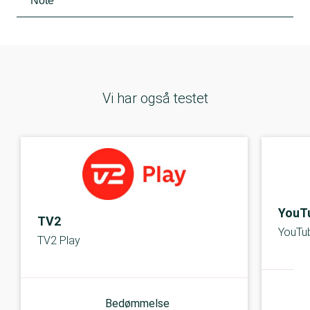
Note
Vi har også testet
YouT
TV2
YouTu
TV2 Play
Bedømmelse