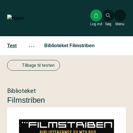
Gå
til
hovedindhold
Log ind
Søg
Menu
Test
···
Biblioteket Filmstriben
Tilbage til testen
Biblioteket
Filmstriben