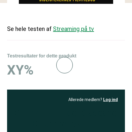
Se hele testen af
Streaming på tv
Testresultater for dette produkt
XY%
Allerede medlem?
Log ind
Se resultatet
og få adgang
til 150+ andre test