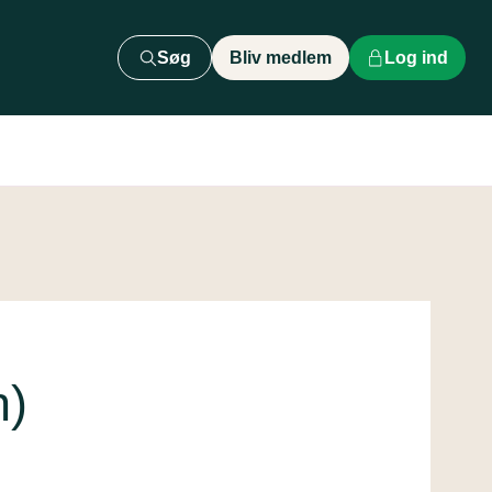
Søg
Bliv medlem
Log ind
n)