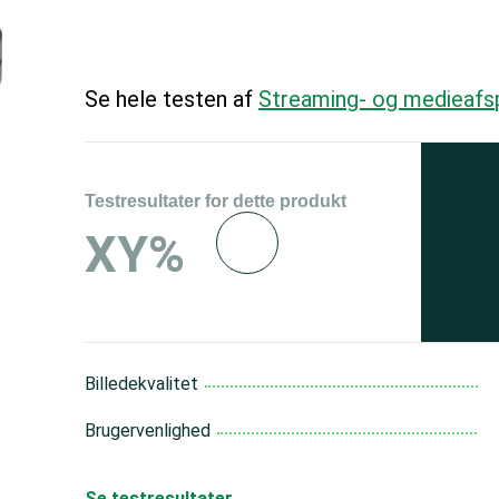
Se hele testen af
Streaming- og medieafsp
Testresultater for dette produkt
Se 
XY%
og 
150
Billedekvalitet
Brugervenlighed
Se testresultater