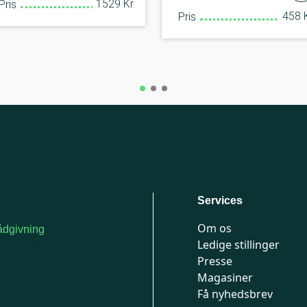
1529 Kr.
Pris
458 K
Pris
Services
Om os
dgivning
Ledige stillinger
or medlemmer: 7741
Presse
777
Magasiner
n-fredag 9-15
Få nyhedsbrev