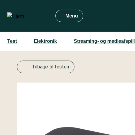
Gå
til
Menu
hovedindhold
Test
Elektronik
Streaming- og medieafspill
Tilbage til testen