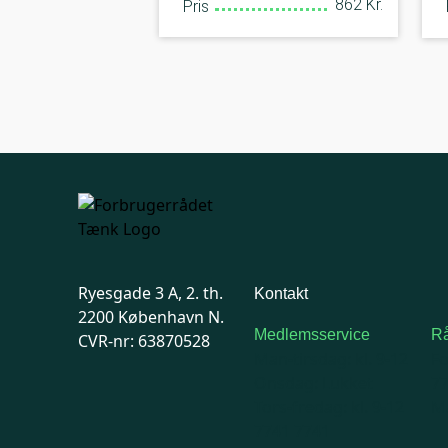
862 Kr.
Pris
Ryesgade 3 A, 2. th.
Kontakt
2200 København N.
Medlemsservice
Rå
CVR-nr: 63870528
Man-tirsdag: kl. 9-12
F
Onsdag: Lukket
7
Tors-fredag: kl. 9-12
Ma
7741 7741