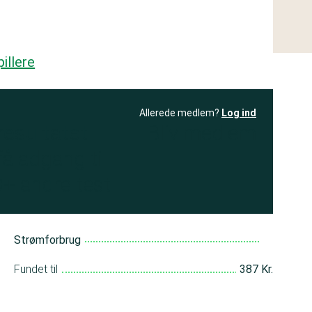
illere
Allerede medlem?
Log ind
resultatet
Bliv medlem
få adgang til
+ andre test
Strømforbrug
Fundet til
387 Kr.