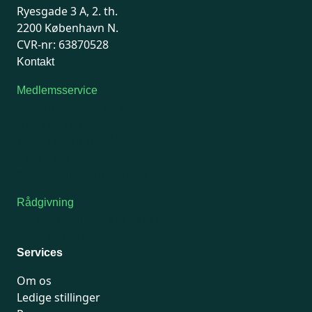
Ryesgade 3 A, 2. th.
2200 København N.
CVR-nr: 63870528
Kontakt
Medlemsservice
Man-tirsdag: kl. 9-12
Onsdag: Lukket
Tors-fredag: kl. 9-12
7741 7741
Kontakt medlemsservice
Rådgivning
For medlemmer: 7741 7777
Man-fredag 9-15
Services
Om os
Ledige stillinger