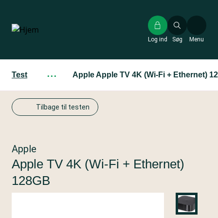
Gå
til
hovedindhold
Log ind
Søg
Menu
Test
···
Apple Apple TV 4K (Wi-Fi + Ethernet) 
Tilbage til testen
Apple
Apple TV 4K (Wi-Fi + Ethernet)
128GB