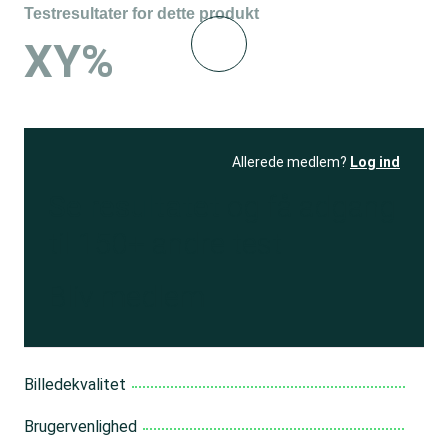
Testresultater for dette produkt
XY%
Allerede medlem?
Log ind
Se resultatet
og få adgang
til 150+ andre test
Bliv medlem
Billedekvalitet
Brugervenlighed