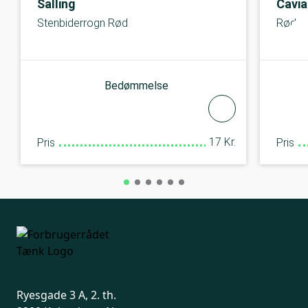
Salling
Cavia
Stenbiderrogn Rød
Røde t
Bedømmelse
17 Kr.
Pris
Pris
Ryesgade 3 A, 2. th.