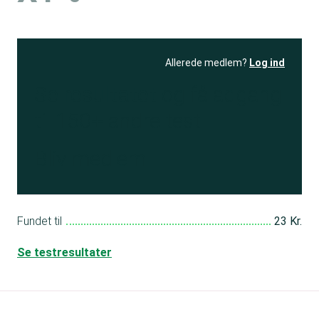
Allerede medlem?
Log ind
Se resultatet
og få adgang
til 150+ andre test
Bliv medlem
Fundet til
23 Kr.
Se testresultater