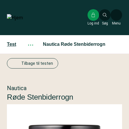
Gå
til
hovedindhold
Log ind
Søg
Menu
Test
···
Nautica Røde Stenbiderrogn
Tilbage til testen
Nautica
Røde Stenbiderrogn