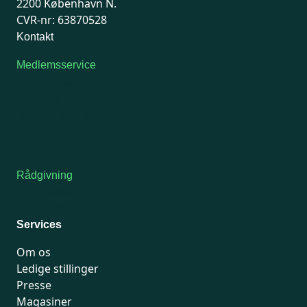
2200 København N.
CVR-nr: 63870528
Kontakt
Medlemsservice
Man-tirsdag: kl. 9-12
Onsdag: Lukket
Tors-fredag: kl. 9-12
7741 7741
Kontakt medlemsservice
Rådgivning
For medlemmer: 7741 7777
Man-fredag 9-15
Services
Om os
Ledige stillinger
Presse
Magasiner