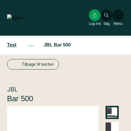
Gå
til
hovedindhold
Log ind
Søg
Menu
Test
···
JBL Bar 500
Tilbage til testen
JBL
Bar 500