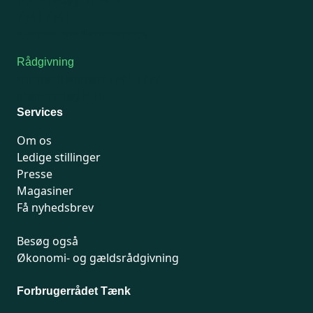
Tors-fredag: kl. 9-12
7741 7741
Kontakt medlemsservice
Rådgivning
For medlemmer: 7741 7777
Man-fredag 9-15
Services
Om os
Ledige stillinger
Presse
Magasiner
Få nyhedsbrev
Besøg også
Økonomi- og gældsrådgivning
Forbrugerrådet Tænk