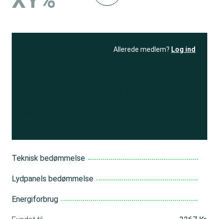
XY%
Allerede medlem?
Log ind
Se resultatet
og få adgang
til 150+ andre test
Bliv medlem
Teknisk bedømmelse
Lydpanels bedømmelse
Energiforbrug