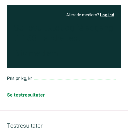
Allerede medlem?
Log ind
Se resultatet
og få adgang
til 150+ andre test
Bliv medlem
Pris pr. kg, kr.
Se testresultater
Testresultater