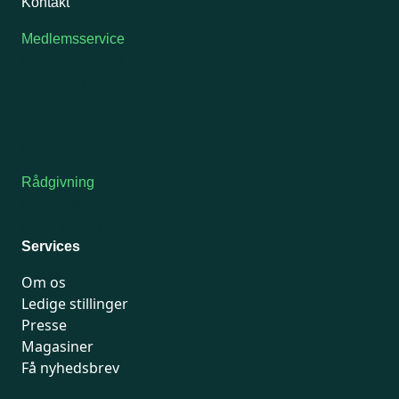
Kontakt
Medlemsservice
Man-tirsdag: kl. 9-12
Onsdag: Lukket
Tors-fredag: kl. 9-12
7741 7741
Kontakt medlemsservice
Rådgivning
For medlemmer: 7741 7777
Man-fredag 9-15
Services
Om os
Ledige stillinger
Presse
Magasiner
Få nyhedsbrev