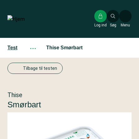
Gå
til
hovedindhold
Log ind
Søg
Menu
Test
···
Thise Smørbart
Tilbage til testen
Thise
Smørbart